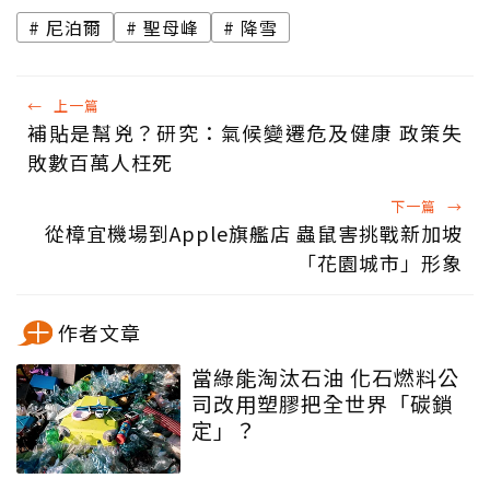
尼泊爾
聖母峰
降雪
←
上一篇
補貼是幫兇？研究：氣候變遷危及健康 政策失
敗數百萬人枉死
下一篇
→
從樟宜機場到Apple旗艦店 蟲鼠害挑戰新加坡
「花園城市」形象
作者文章
當綠能淘汰石油 化石燃料公
司改用塑膠把全世界「碳鎖
定」？