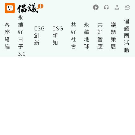
永
倡
客
續
共
永
共
議
ESG
ESG
議
座
好
好
續
好
題
創
新
圈
總
日
社
地
響
策
新
知
活
編
子
會
球
應
展
動
3.0