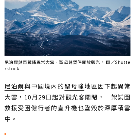
尼泊爾與西藏降異常大雪，聖母峰暫停開放觀光。 圖／Shutte
rstock
尼泊爾
與中國境內的
聖母峰
地區因下起異常
大雪，10月29日起對觀光客關閉，一架試圖
救援受困健行者的直升機也墜毀於深厚積雪
中。