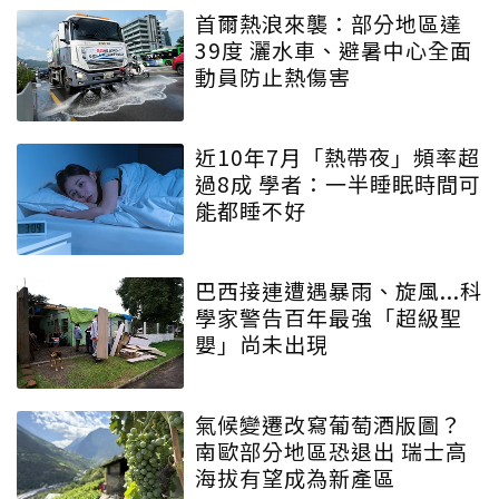
首爾熱浪來襲：部分地區達
39度 灑水車、避暑中心全面
動員防止熱傷害
近10年7月「熱帶夜」頻率超
過8成 學者：一半睡眠時間可
能都睡不好
巴西接連遭遇暴雨、旋風...科
學家警告百年最強「超級聖
嬰」尚未出現
氣候變遷改寫葡萄酒版圖？
南歐部分地區恐退出 瑞士高
海拔有望成為新產區