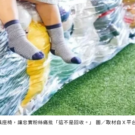
具座椅，讓忠實粉絲痛批「這不是回收。」 圖／取材自Ｘ平