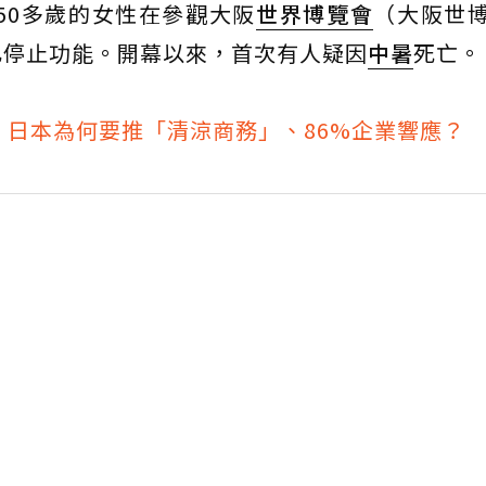
50多歲的女性在參觀大阪
世界博覽會
（大阪世
已停止功能。開幕以來，首次有人疑因
中暑
死亡。
！日本為何要推「清涼商務」、86%企業響應？