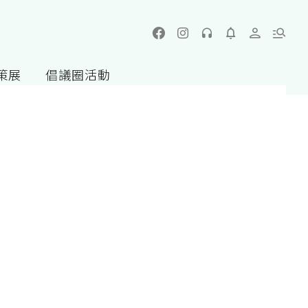
策展
倡議圈活動