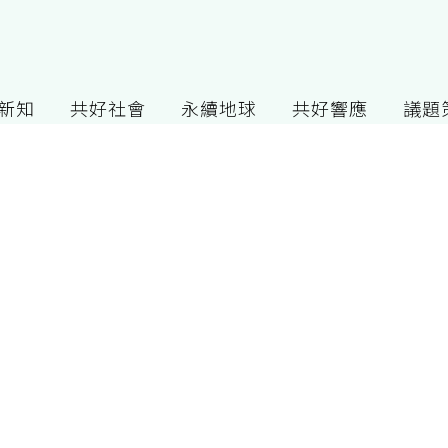
G新知
共好社會
永續地球
共好響應
議題