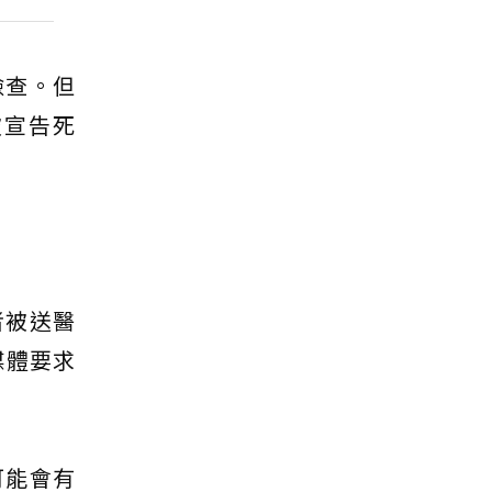
檢查。但
被宣告死
者被送醫
媒體要求
可能會有