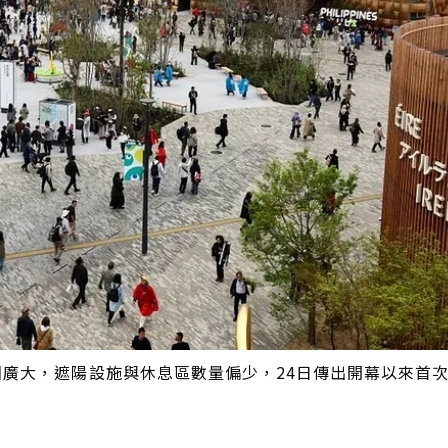
圍廣大，遮陽設施與休息區數量偏少，24日傳出開幕以來首