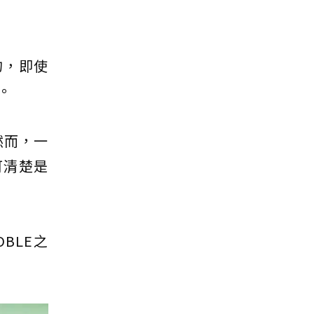
的，即使
。
然而，一
可清楚是
BLE之