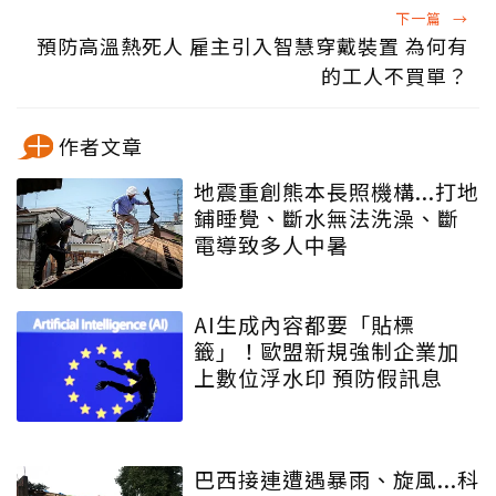
下一篇
→
預防高溫熱死人 雇主引入智慧穿戴裝置 為何有
的工人不買單？
作者文章
地震重創熊本長照機構...打地
鋪睡覺、斷水無法洗澡、斷
電導致多人中暑
AI生成內容都要「貼標
籤」！歐盟新規強制企業加
上數位浮水印 預防假訊息
巴西接連遭遇暴雨、旋風...科