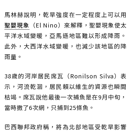
馬林赫說明，乾旱強度在一定程度上可以用
聖嬰現象
（El Nino）來解釋，聖嬰現象使太
平洋水域變暖，亞馬遜地區難以形成降雨。
此外，大西洋水域變暖，也減少該地區的降
雨量。
38歲的河岸居民席瓦（Ronilson Silva）表
示，河流乾涸，居民賴以維生的資源也瞬間
枯竭。席瓦說他最後一次捕魚是在9月中旬，
當時撒了6次網，只捕到25條魚。
巴西聯邦政府稱，將為北部地區受乾旱影響