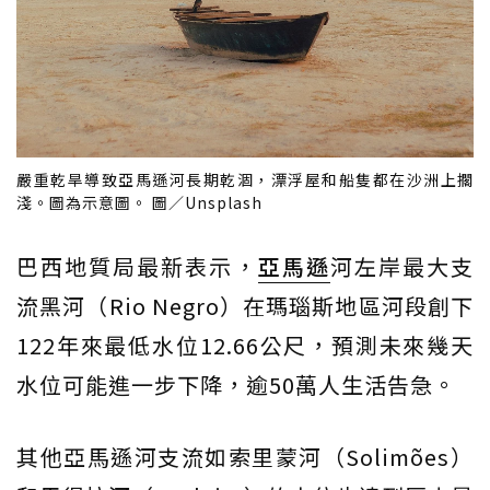
嚴重乾旱導致亞馬遜河長期乾涸，漂浮屋和船隻都在沙洲上擱
淺。圖為示意圖。 圖／Unsplash
巴西地質局最新表示，
亞馬遜
河左岸最大支
流黑河（Rio Negro）在瑪瑙斯地區河段創下
122年來最低水位12.66公尺，預測未來幾天
水位可能進一步下降，逾50萬人生活告急。
其他亞馬遜河支流如索里蒙河（Solimões）