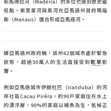
和馬得拉河（Madeira）的水位也達到歷史最
低點。索里蒙河與黑河在亞馬遜州首府瑪瑙
斯（Manaus）匯合形成亞馬遜河。
據亞馬遜州政府稱，該州62個城市處於緊急
狀態，超過50萬人的生活直接受到
乾旱
影
響。
例如亞馬遜城市伊朗杜巴（Iranduba）的河
岸社區Cacau Pirêra，約90戶家庭住在水上
的漂浮屋，90%的家庭以捕魚為生，氣候正