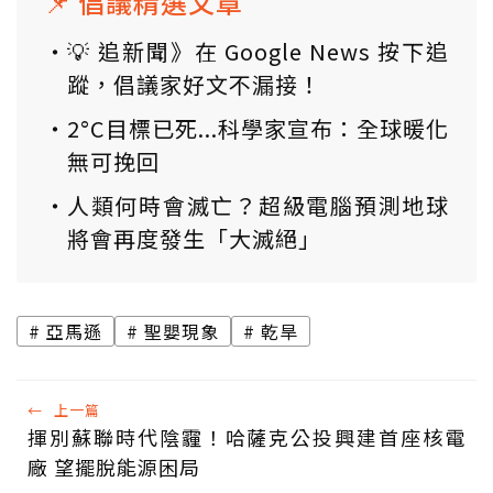
📌 倡議精選文章
💡 追新聞》在 Google News 按下追
蹤，倡議家好文不漏接！
2°C目標已死...科學家宣布：全球暖化
無可挽回
人類何時會滅亡？超級電腦預測地球
將會再度發生「大滅絕」
亞馬遜
聖嬰現象
乾旱
←
上一篇
揮別蘇聯時代陰霾！哈薩克公投興建首座核電
廠 望擺脫能源困局