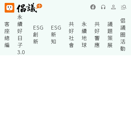
永
倡
客
續
共
永
共
議
ESG
ESG
議
座
好
好
續
好
題
創
新
圈
總
日
社
地
響
策
新
知
活
編
子
會
球
應
展
動
3.0