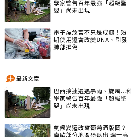
學家警告百年最強「超級聖
嬰」尚未出現
電子煙危害不只是成癮！短
期使用還會改變DNA、引發
肺部損傷
最新文章
巴西接連遭遇暴雨、旋風...科
學家警告百年最強「超級聖
嬰」尚未出現
氣候變遷改寫葡萄酒版圖？
南歐部分地區恐退出 瑞士高