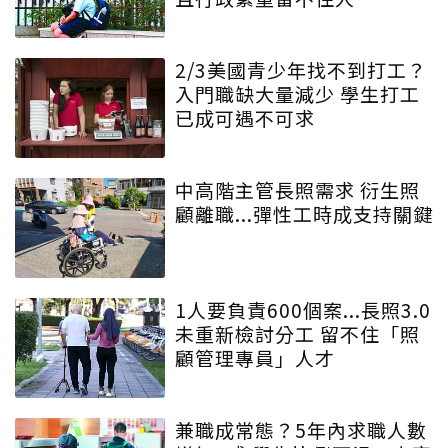
2/3美國青少年找不到打工？
入門職缺大量減少 學生打工
已成可遇不可求
中高階主管長照需求 衍生照
顧離職...彈性工時成支持關鍵
1人要負責600個案...長照3.0
未重新檢討分工 留不住「照
顧管理專員」人才
兼職成常態？5年內求職人數