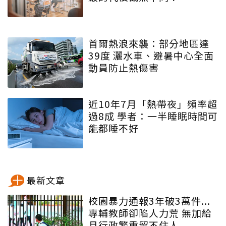
首爾熱浪來襲：部分地區達
39度 灑水車、避暑中心全面
動員防止熱傷害
近10年7月「熱帶夜」頻率超
過8成 學者：一半睡眠時間可
能都睡不好
最新文章
校園暴力通報3年破3萬件...
專輔教師卻陷人力荒 無加給
且行政繁重留不住人