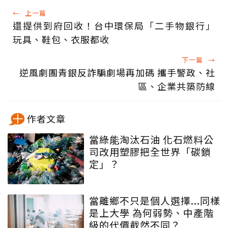
←
上一篇
還提供到府回收！台中環保局「二手物銀行」
玩具、鞋包、衣服都收
下一篇
→
逆風劇團青銀反詐騙劇場再加碼 攜手警政、社
區、企業共築防線
作者文章
當綠能淘汰石油 化石燃料公
司改用塑膠把全世界「碳鎖
定」？
當離鄉不只是個人選擇...同樣
是上大學 為何弱勢、中產階
級的代價截然不同？