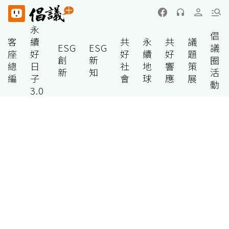
永
倡
客
續
共
永
共
議
ESG
ESG
議
座
好
好
續
好
題
創
新
圈
總
日
社
地
響
策
新
知
活
編
子
會
球
應
展
動
3.0