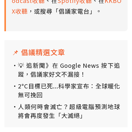
odcast收聽
、在
Spotify收聽
、在
KKBO
X收聽
，或搜尋「倡議家電台」。
📌 倡議精選文章
💡 追新聞》在 Google News 按下追
蹤，倡議家好文不漏接！
2°C目標已死...科學家宣布：全球暖化
無可挽回
人類何時會滅亡？超級電腦預測地球
將會再度發生「大滅絕」