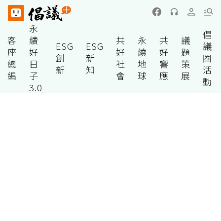
永
倡
客
續
共
永
共
議
ESG
ESG
議
座
好
好
續
好
題
創
新
圈
總
日
社
地
響
策
新
知
活
編
子
會
球
應
展
動
3.0