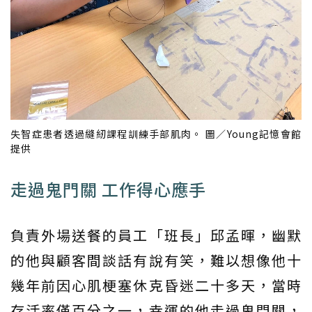
失智症患者透過縫紉課程訓練手部肌肉。 圖／Young記憶會館
提供
走過鬼門關 工作得心應手
負責外場送餐的員工「班長」邱孟暉，幽默
的他與顧客間談話有說有笑，難以想像他十
幾年前因心肌梗塞休克昏迷二十多天，當時
存活率僅百分之一，幸運的他走過鬼門關，