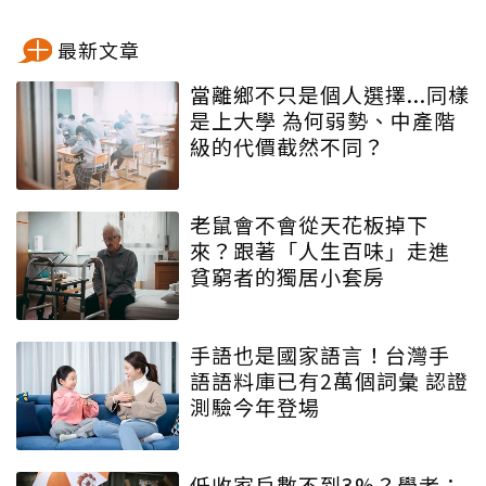
最新文章
當離鄉不只是個人選擇...同樣
是上大學 為何弱勢、中產階
級的代價截然不同？
老鼠會不會從天花板掉下
來？跟著「人生百味」走進
貧窮者的獨居小套房
手語也是國家語言！台灣手
語語料庫已有2萬個詞彙 認證
測驗今年登場
低收家戶數不到3%？學者：