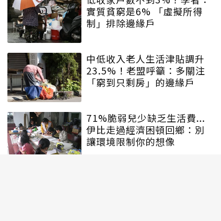
實質貧窮是6% 「虛擬所得
制」排除邊緣戶
中低收入老人生活津貼調升
23.5%！老盟呼籲：多關注
「窮到只剩房」的邊緣戶
71%脆弱兒少缺乏生活費...
伊比走過經濟困頓回鄉：別
讓環境限制你的想像