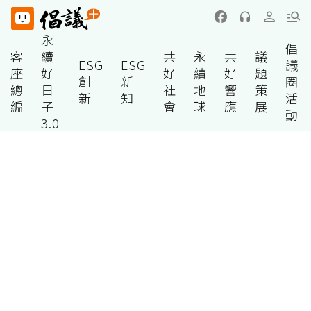
永
倡
客
續
共
永
共
議
ESG
ESG
議
座
好
好
續
好
題
創
新
圈
總
日
社
地
響
策
新
知
活
編
子
會
球
應
展
動
3.0