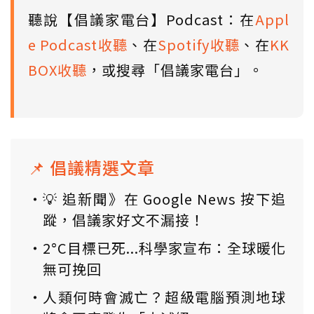
聽說【倡議家電台】Podcast：在
Appl
e Podcast收聽
、在
Spotify收聽
、在
KK
BOX收聽
，或搜尋「倡議家電台」。
📌 倡議精選文章
💡 追新聞》在 Google News 按下追
蹤，倡議家好文不漏接！
2°C目標已死...科學家宣布：全球暖化
無可挽回
人類何時會滅亡？超級電腦預測地球