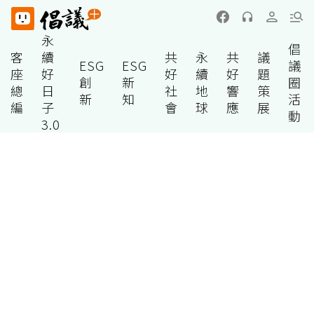
永
倡
客
續
共
永
共
議
ESG
ESG
議
座
好
好
續
好
題
創
新
圈
總
日
社
地
響
策
新
知
活
編
子
會
球
應
展
動
3.0