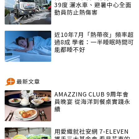
39度 灑水車、避暑中心全面
動員防止熱傷害
近10年7月「熱帶夜」頻率超
過8成 學者：一半睡眠時間可
能都睡不好
最新文章
AMAZZING CLUB 9周年會
員晚宴 從海洋到餐桌實踐永
續
用愛織就社安網 7-ELEVEN
攜手三大基金會 看見花東的