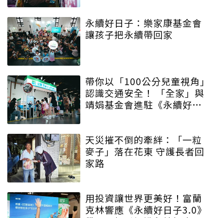
永續好日子：樂家康基金會
讓孩子把永續帶回家
帶你以「100公分兒童視角」
認識交通安全！ 「全家」與
靖娟基金會進駐《永續好日
子》 特殊互動設計帶領大眾
學習交安知識
天災摧不倒的牽絆：「一粒
麥子」落在花東 守護長者回
家路
用投資讓世界更美好！富蘭
克林響應《永續好日子3.0》