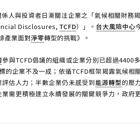
係人與投資者日漸關注企業之「氣候相關財務揭
ancial Disclosures,
TCFD
）」。
台大風險中心
碳排產業面對
淨零
轉型的挑戰》。
灣
參與TCFD倡議的組織或企業分別已超過4400多
標的企業不及一成；依循TCFD框架揭露氣候相
業評估人力；半數企業仍未感受到
能源轉型
的壓
企業需更積極建立永續發展的關鍵競爭力，政府