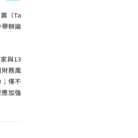
露（Ta
今舉辦論
家與13
關財務風
力；僅不
更應加強