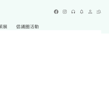
策展
倡議圈活動