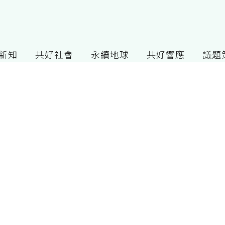
G新知
共好社會
永續地球
共好響應
議題