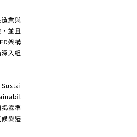
製造業與
險，並且
FD架構
動深入組
ustai
inabil
2永續揭露準
氣候變遷