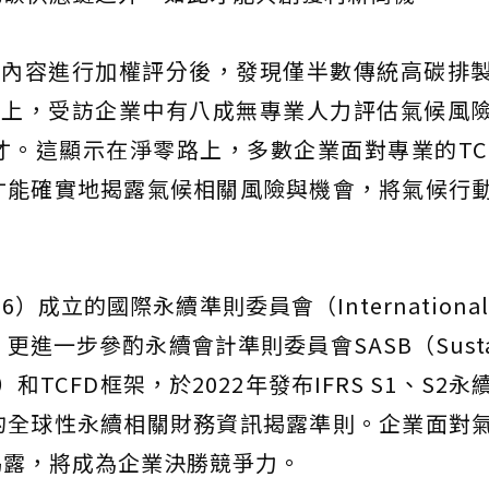
之內容進行加權評分後，發現僅半數傳統高碳排
加上，受訪企業中有八成無專業人力評估氣候風
。這顯示在淨零路上，多數企業面對專業的TC
才能確實地揭露氣候相關風險與機會，將氣候行
。
成立的國際永續準則委員會（International S
, ISSB）更進一步參酌永續會計準則委員會SASB（Susta
 Board）和TCFD框架，於2022年發布IFRS S1、S
的全球性永續相關財務資訊揭露準則。企業面對
揭露，將成為企業決勝競爭力。