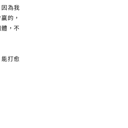
，因為我
會贏的，
團體，不
，能打愈