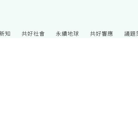
G新知
共好社會
永續地球
共好響應
議題