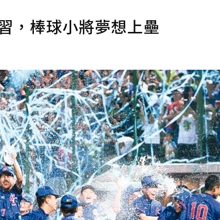
練習，棒球小將夢想上壘