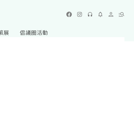
策展
倡議圈活動