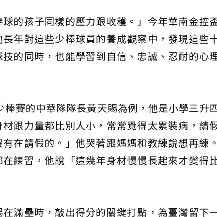
棒球的孩子同樣的壓力跟收穫。」今年華南金控
他長年對這些少棒球員的養成觀察中，發現這些
球技的同時，也能學習到自信、忠誠、忍耐的心
盃少棒賽的中華隊隊長黃天賜為例，他是小學三升
身材跟力量都比別人小，常常覺得太累裝病，請
沒有在請假的。」他哭著跟媽媽和教練說想再練
都在練習，他說「這幾年身材慢慢長起來才變得
賜在滿壘時，敲出得分的關鍵打點，為臺灣留下