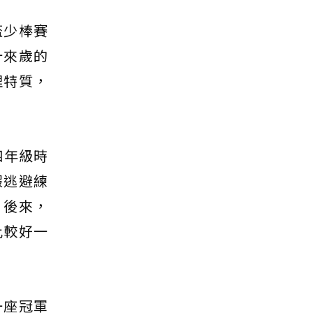
盃少棒賽
十來歲的
理特質，
四年級時
假逃避練
。後來，
比較好一
一座冠軍