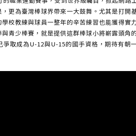
開打的職業運動賽事，受到世界級矚目，掀起網路
果，更為臺灣棒球界帶來一大鼓舞。尤其是打開
的學校教練與球員一整年的辛苦練習也能獲得實
棒與青少棒賽，就是提供這群棒球小將嶄露頭角
爭取成為U-12與U-15的國手資格，期待有朝