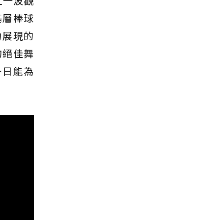
上一波觀
基層棒球
力展現的
的絕佳舞
一日能為