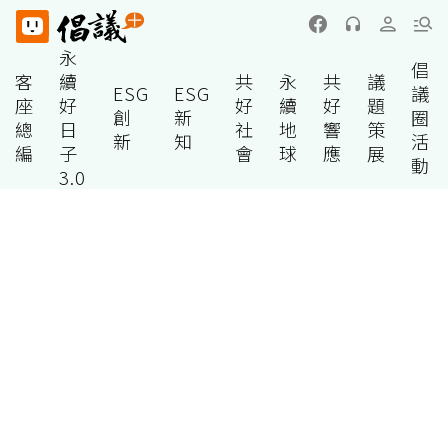
永
倡
客
續
共
永
共
議
ESG
ESG
議
座
好
好
續
好
題
創
新
圈
總
日
社
地
響
策
新
知
活
編
子
會
球
應
展
動
3.0