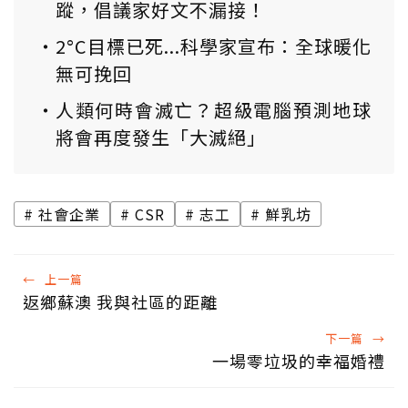
蹤，倡議家好文不漏接！
2°C目標已死...科學家宣布：全球暖化
無可挽回
人類何時會滅亡？超級電腦預測地球
將會再度發生「大滅絕」
社會企業
CSR
志工
鮮乳坊
←
上一篇
返鄉蘇澳 我與社區的距離
下一篇
→
一場零垃圾的幸福婚禮