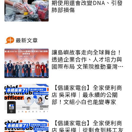
期使用還會改變DNA、引發
肺部損傷
最新文章
讓島嶼故事走向全球舞台！
透過企業合作、人才培力與
國際布局 文策院推動臺灣文
化內容更遠航
【倡議家電台】全家便利商
店 吳采樺｜最永續的公關
部！文組小白也能變專家
【倡議家電台】全家便利商
店 吳采樺｜從剩食到移工友