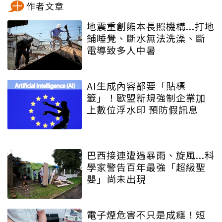
作者文章
地震重創熊本長照機構...打地
鋪睡覺、斷水無法洗澡、斷
電導致多人中暑
AI生成內容都要「貼標
籤」！歐盟新規強制企業加
上數位浮水印 預防假訊息
巴西接連遭遇暴雨、旋風...科
學家警告百年最強「超級聖
嬰」尚未出現
電子煙危害不只是成癮！短