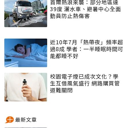
首爾熱浪來襲：部分地區達
39度 灑水車、避暑中心全面
動員防止熱傷害
近10年7月「熱帶夜」頻率超
過8成 學者：一半睡眠時間可
能都睡不好
校園電子煙已成次文化？學
生互借風氣盛行 網路購買管
道難關閉
最新文章