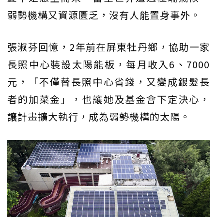
弱勢機構又資源匱乏，沒有人能置身事外。
張淑芬回憶，2年前在屏東牡丹鄉，協助一家
長照中心裝設太陽能板，每月收入6、7000
元，「不僅替長照中心省錢，又變成銀髮長
者的加菜金」，也讓她及基金會下定決心，
讓計畫擴大執行，成為弱勢機構的太陽。