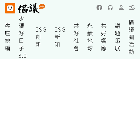
永
倡
客
續
共
永
共
議
ESG
ESG
議
座
好
好
續
好
題
創
新
圈
總
日
社
地
響
策
新
知
活
編
子
會
球
應
展
動
3.0