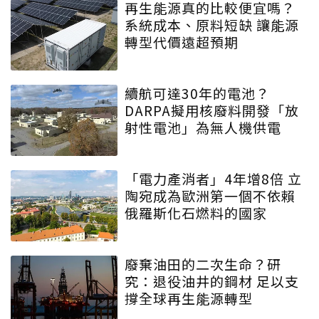
再生能源真的比較便宜嗎？
系統成本、原料短缺 讓能源
轉型代價遠超預期
續航可達30年的電池？
DARPA擬用核廢料開發「放
射性電池」為無人機供電
「電力產消者」4年增8倍 立
陶宛成為歐洲第一個不依賴
俄羅斯化石燃料的國家
廢棄油田的二次生命？研
究：退役油井的鋼材 足以支
撐全球再生能源轉型