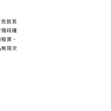
用完就丟
計階段確
如租賃、
品無限次