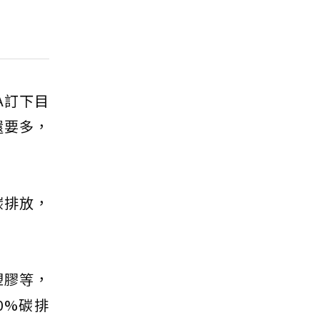
A訂下目
還要多，
碳排放，
塑膠等，
0%碳排