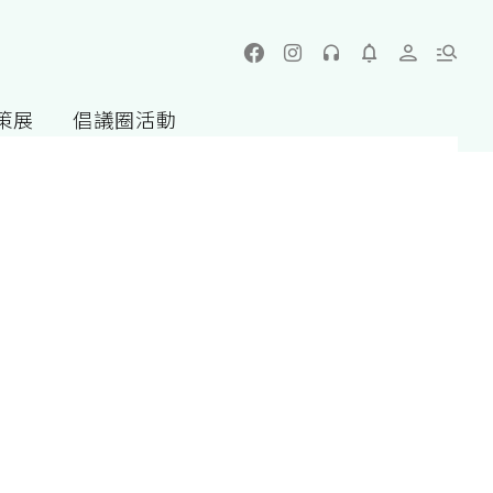
策展
倡議圈活動