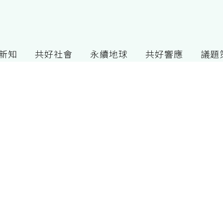
G新知
共好社會
永續地球
共好響應
議題