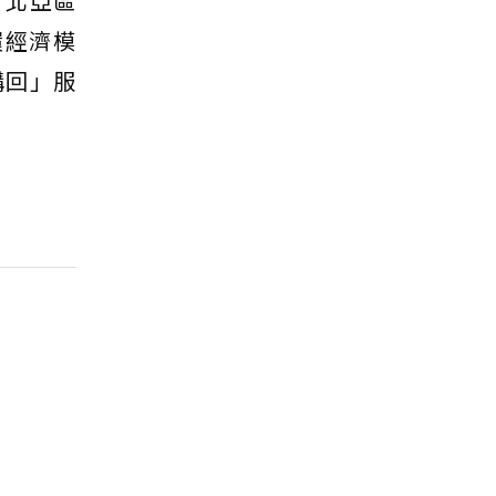
）北亞區
環經濟模
購回」服