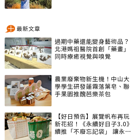
最新文章
過期中藥還能變身藝術品？
北港媽祖醫院首創「藥畫」
同時療癒視覺與嗅覺
農業廢棄物新生機！中山大
學學生研發蓮霧落葉皂、聯
手果園推醜芭樂茶包
【好日預告】展覽帆布再玩
新花招！《永續好日子3.0》
續推「不廢忘記袋」 讓永續
增添驚喜與期待