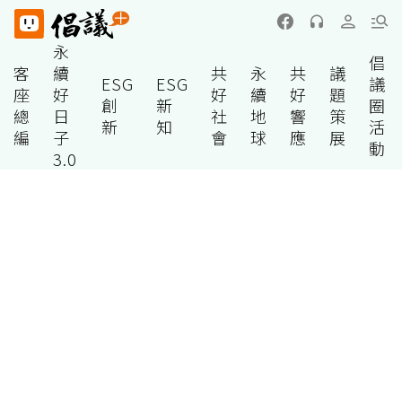
永
倡
客
續
共
永
共
議
ESG
ESG
議
座
好
好
續
好
題
創
新
圈
總
日
社
地
響
策
新
知
活
編
子
會
球
應
展
動
3.0