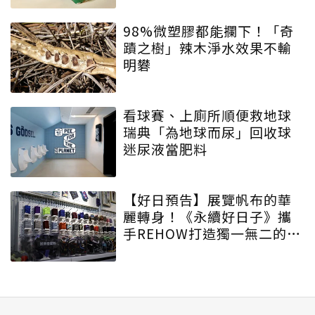
98%微塑膠都能攔下！「奇
蹟之樹」辣木淨水效果不輸
明礬
看球賽、上廁所順便救地球
瑞典「為地球而尿」回收球
迷尿液當肥料
【好日預告】展覽帆布的華
麗轉身！《永續好日子》攜
手REHOW打造獨一無二的
「撞色不廢不廢包」