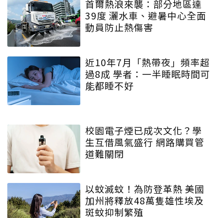
首爾熱浪來襲：部分地區達
39度 灑水車、避暑中心全面
動員防止熱傷害
近10年7月「熱帶夜」頻率超
過8成 學者：一半睡眠時間可
能都睡不好
校園電子煙已成次文化？學
生互借風氣盛行 網路購買管
道難關閉
以蚊滅蚊！為防登革熱 美國
加州將釋放48萬隻雄性埃及
斑蚊抑制繁殖