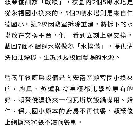
賴榮俊細數「戰績」，校園內2個5噸水塔是
從永福國小換來的，5個2噸水塔則是來自仁
德國小。這2校因教室拆除重建，將拆下的水
塔放在交換平台，他一看到立刻上網交換，
載回7個不鏽鋼水塔做為「水撲滿」，提供清
洗抽油煙機、生態池及校園農場的水源。
營養午餐廚房設備是向安南區顯宮國小換來
的，廚具、蒸爐和冷凍櫃都比學校原有的
好。賴榮俊還換來一個瓦斯炊飯鍋備用。歸
仁、保東國小原本的廚房不再供餐，賴榮俊
上網換來20張不鏽鋼餐桌。