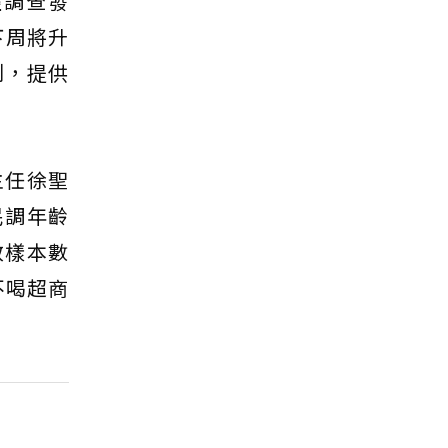
經調查發
下周將升
制，提供
主任徐聖
民調年齡
效樣本數
不喝超商