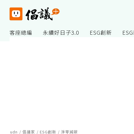
客座總編
永續好日子3.0
ESG創新
ES
udn
倡議家
ESG創新
淨零減碳