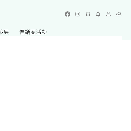
策展
倡議圈活動