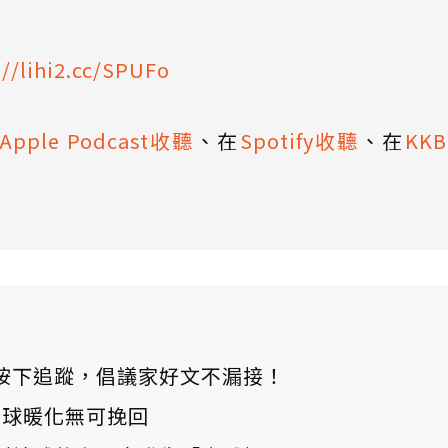
://lihi2.cc/SPUFo
Apple Podcast收聽
、在
Spotify收聽
、在
KK
ews 按下追蹤，倡議家好文不漏接！
：全球暖化無可挽回