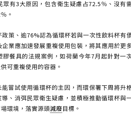
眾有3大原因，包含衛生疑慮占72.5％、沒有
2％。
杯政策、逾76%認為循環杯若與一次性飲料杯有
及企業應加速發展重複使用包裝，將其應用於更
塑膠餐具的法規案例，如荷蘭今年7月起針對一
提供可重複使用的容器。
未能嘗試使用循環杯的主因，而環保署下周將升
宣導、消弭民眾衛生疑慮，並積極推動循環杯與
市場環境，落實源頭
減廢
目標。