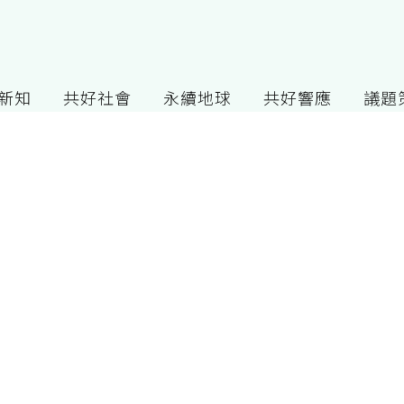
G新知
共好社會
永續地球
共好響應
議題