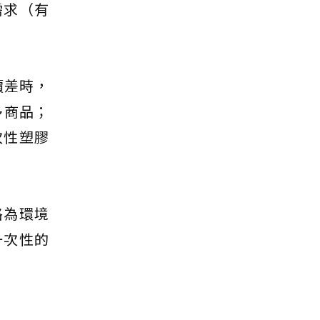
需求（有
價差時，
多商品；
次性塑膠
格為環境
一次性的