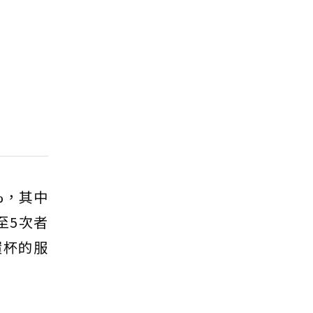
%，其中
至5次者
環杯的服