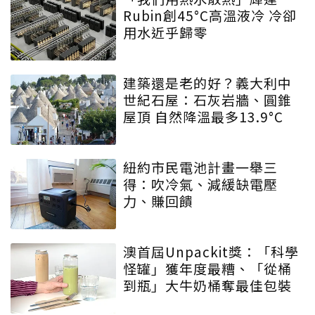
Rubin創45°C高溫液冷 冷卻
用水近乎歸零
建築還是老的好？義大利中
世紀石屋：石灰岩牆、圓錐
屋頂 自然降溫最多13.9°C
紐約市民電池計畫一舉三
得：吹冷氣、減緩缺電壓
力、賺回饋
澳首屆Unpackit獎：「科學
怪罐」獲年度最糟、「從桶
到瓶」大牛奶桶奪最佳包裝