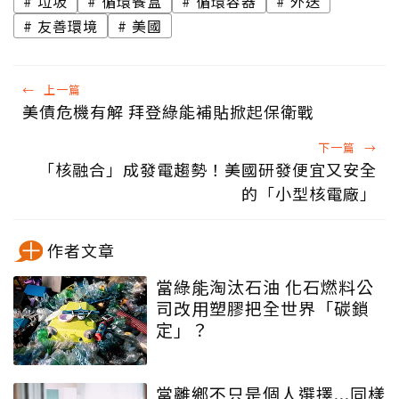
垃圾
循環餐盒
循環容器
外送
友善環境
美國
←
上一篇
美債危機有解 拜登綠能補貼掀起保衛戰
下一篇
→
「核融合」成發電趨勢！美國研發便宜又安全
的「小型核電廠」
作者文章
當綠能淘汰石油 化石燃料公
司改用塑膠把全世界「碳鎖
定」？
當離鄉不只是個人選擇...同樣