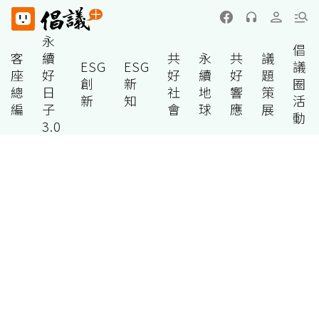
永
倡
客
續
共
永
共
議
ESG
ESG
議
座
好
好
續
好
題
創
新
圈
總
日
社
地
響
策
新
知
活
編
子
會
球
應
展
動
3.0