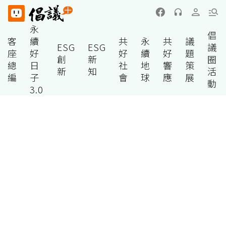
永
倡
客
續
共
永
共
議
ESG
ESG
議
座
好
好
續
好
題
創
新
圈
總
日
社
地
響
策
新
知
活
編
子
會
球
應
展
動
3.0