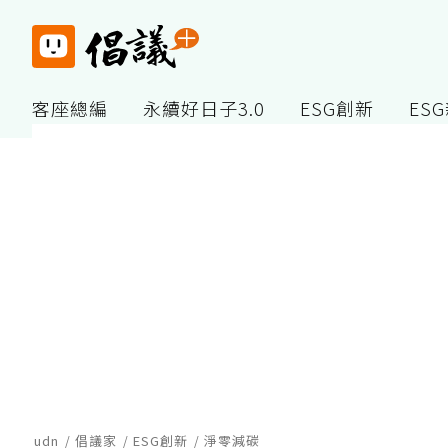
客座總編
永續好日子3.0
ESG創新
ES
udn
倡議家
ESG創新
淨零減碳