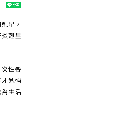
病剋星，
肝炎剋星
一次性餐
下才勉強
也為生活