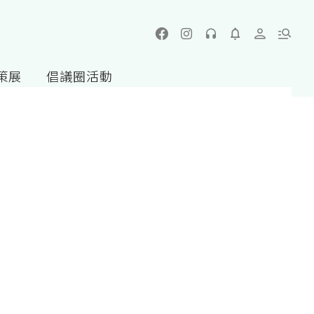
策展
倡議圈活動