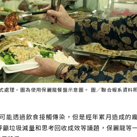
處理，圖為使用保麗龍餐盤示意圖。 圖／聯合報系資料照（
炎可能透過飲食接觸傳染，但是經年累月造成的
呼籲垃圾減量和思考回收成效等議題，保麗龍等