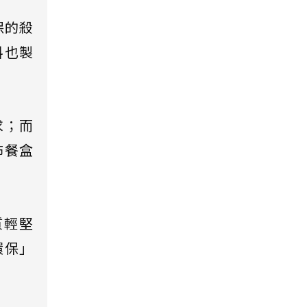
保的殺
料也製
求；而
佈餐盒
質輕堅
環保」