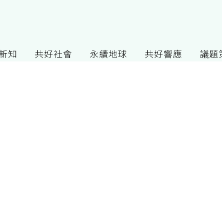
G新知
共好社會
永續地球
共好響應
議題