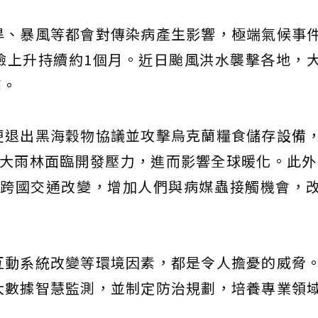
旱、暴風等都會對傳染病產生影響，極端氣候事
險上升持續約1個月。近日颱風洪水襲擊各地，
高。
更退出黑海穀物協議並攻擊烏克蘭糧食儲存設備
大雨林面臨開發壓力，進而影響全球暖化。此外，
疫情後跨國交通改變，增加人們與病媒蟲接觸機會，
互動系統改變等環境因素，都是令人擔憂的威脅
大數據智慧監測，並制定防治規劃，培養專業領