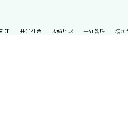
G新知
共好社會
永續地球
共好響應
議題