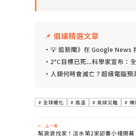
📌 倡議精選文章
💡 追新聞》在 Google N
2°C目標已死...科學家宣布
人類何時會滅亡？超級電腦預
全球暖化
高溫
氣候災難
傳
←
上一篇
幫浪浪找家！淡水第2家認養小棧開幕