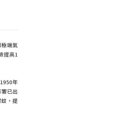
到極端氣
險提高1
950年
影響已出
媒蚊，提