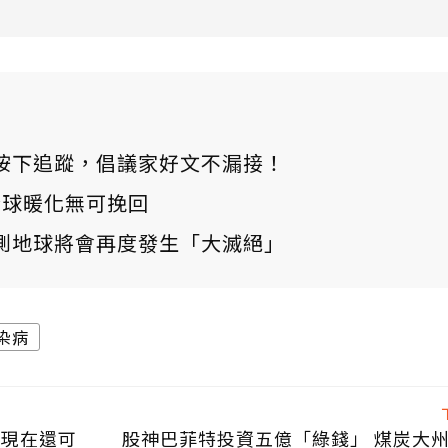
ews 按下追蹤，倡議家好文不漏接！
：全球暖化無可挽回
測地球將會再度發生「大滅絕」
染病
 現在還可
股神巴菲特投資五億「綠錢」 煤炭大