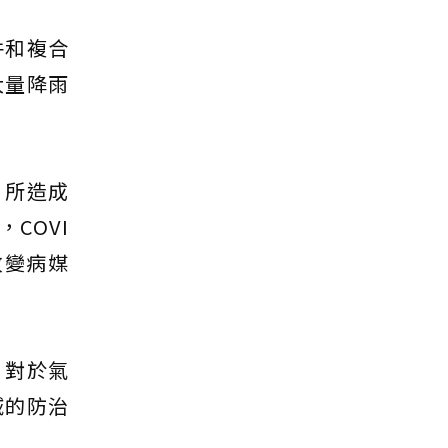
件和複合
大量降雨
，所造成
COVI
改變病媒
。對於氣
域的防治