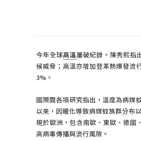
今年全球
高溫
屢破紀錄。陳秀熙指
候威脅；高溫亦增加登革熱爆發流行
3%。
國際間各項研究指出，溫度為病媒蚊
以來，因暖化導致病媒蚊族群分布以
現於歐洲，包含南歐、東歐、德國
高病毒傳播與流行風險。