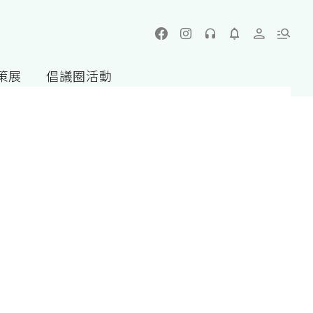
策展
倡議圈活動