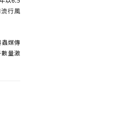
以6.5
和流行風
與蟲媒傳
子數量激