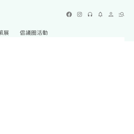
策展
倡議圈活動