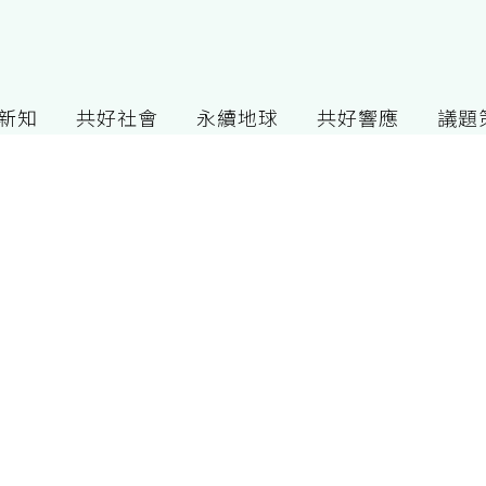
G新知
共好社會
永續地球
共好響應
議題