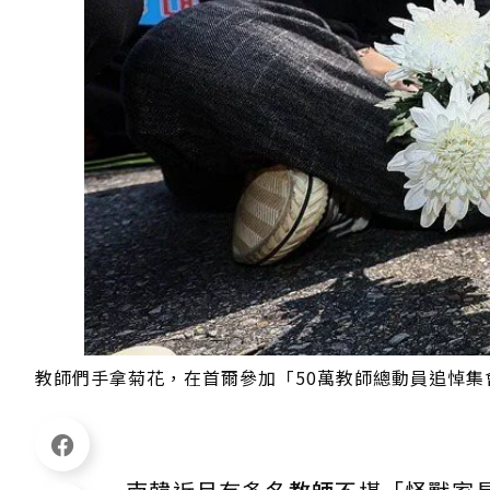
教師們手拿菊花，在首爾參加「50萬教師總動員追悼集