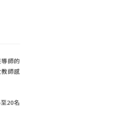
任導師的
女教師感
至20名