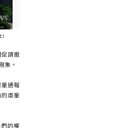
社）
們促請徹
現象。
虐童通報
由的虐童
他們的權