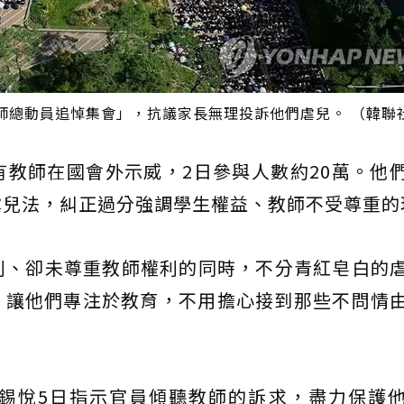
師總動員追悼集會」，抗議家長無理投訴他們虐兒。 （韓聯
教師在國會外示威，2日參與人數約20萬。他
虐兒法，糾正過分強調學生權益、教師不受尊重的
利、卻未尊重教師權利的同時，不分青紅皂白的
，讓他們專注於教育，不用擔心接到那些不問情
錫悅5日指示官員傾聽教師的訴求，盡力保護