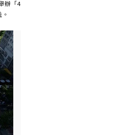
舉辦「4
益。