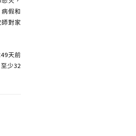
師怒火，
、病假和
教師對家
49天前
至少32