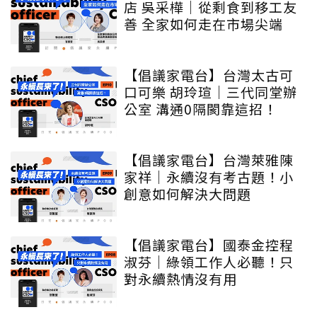
店 吳采樺｜從剩食到移工友
善 全家如何走在市場尖端
【倡議家電台】台灣太古可
口可樂 胡玲瑄｜三代同堂辦
公室 溝通0隔閡靠這招！
【倡議家電台】台灣萊雅陳
家祥｜永續沒有考古題！小
創意如何解決大問題
【倡議家電台】國泰金控程
淑芬｜綠領工作人必聽！只
對永續熱情沒有用