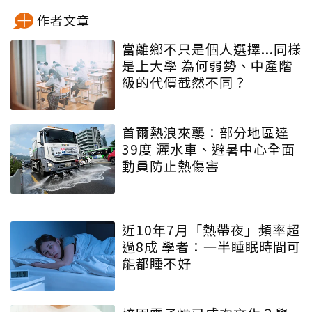
作者文章
當離鄉不只是個人選擇...同樣
是上大學 為何弱勢、中產階
級的代價截然不同？
首爾熱浪來襲：部分地區達
39度 灑水車、避暑中心全面
動員防止熱傷害
近10年7月「熱帶夜」頻率超
過8成 學者：一半睡眠時間可
能都睡不好