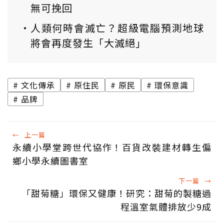
無可挽回
人類何時會滅亡？超級電腦預測地球
將會再度發生「大滅絕」
文化傳承
原住民
原民
環保意識
品牌
←
上一篇
永續小學堂跨世代協作！百貨改裝建材轉生偏
鄉小學永續圖書室
下一篇
→
「甜菊糖」環保又健康！研究：甜菊的製糖過
程溫室氣體排放少9成