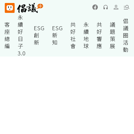
永
倡
客
續
共
永
共
議
ESG
ESG
議
座
好
好
續
好
題
創
新
圈
總
日
社
地
響
策
新
知
活
編
子
會
球
應
展
動
3.0