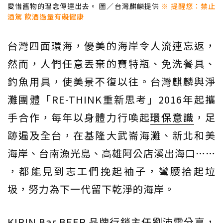
愛惜舊物的理念傳達出去。 圖／台灣麒麟提供
※ 提醒您：禁止
酒駕 飲酒過量有礙健康
台灣四面環海，優美的海岸令人流連忘返，
然而，人們任意丟棄的寶特瓶、免洗餐具、
釣魚用具，使美景不復以往。台灣麒麟與淨
灘團體「RE-THINK重新思考」2016年起攜
手合作，每年以身體力行喚起
環保意識
，足
跡遍及全台，在基隆大武崙海灘、新北和美
海岸、台南漁光島、高雄阿公店溪出海口……
，都能見到志工們挽起袖子，彎腰拾起垃
圾，努力為下一代留下乾淨的海岸。
KIRIN Bar BEER 品牌行銷主任劉沛雯分享，