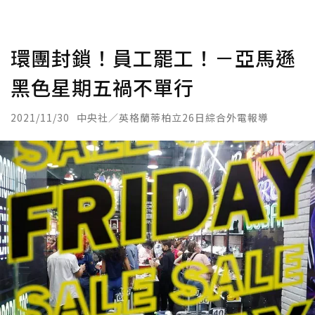
環團封鎖！員工罷工！－亞馬遜
黑色星期五禍不單行
2021/11/30
中央社／英格蘭蒂柏立26日綜合外電報導