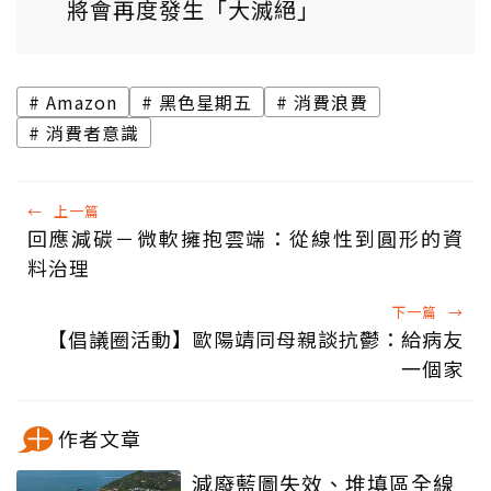
將會再度發生「大滅絕」
Amazon
黑色星期五
消費浪費
消費者意識
←
上一篇
回應減碳－微軟擁抱雲端：從線性到圓形的資
料治理
下一篇
→
【倡議圈活動】歐陽靖同母親談抗鬱：給病友
一個家
作者文章
減廢藍圖失效、堆填區全線