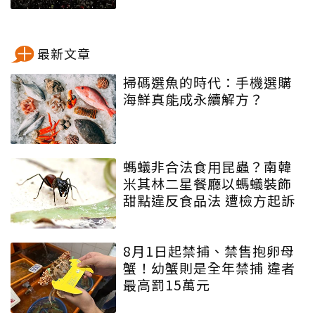
最新文章
掃碼選魚的時代：手機選購
海鮮真能成永續解方？
螞蟻非合法食用昆蟲？南韓
米其林二星餐廳以螞蟻裝飾
甜點違反食品法 遭檢方起訴
8月1日起禁捕、禁售抱卵母
蟹！幼蟹則是全年禁捕 違者
最高罰15萬元