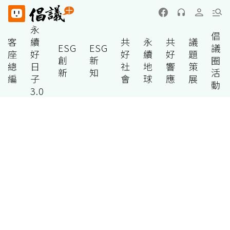
永
倡
客
續
共
永
共
議
ESG
ESG
議
座
好
好
續
好
題
創
新
圈
總
日
社
地
響
策
新
知
活
編
子
會
球
應
展
動
3.0