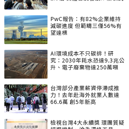
PwC報告：有82%企業維持
減碳進度 但範疇三僅56%有
望達標
AI環境成本不只碳排！研
究：2030年耗水恐達9.3兆公
升、電子廢棄物達250萬噸
台灣部分產業薪資停滯成推
力！去年赴海外就業人數達
66.6萬 創5年新高
檢視台灣4大永續獎 環團質疑