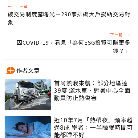
←
上一篇
碳交易制度露曙光－290家排碳大戶擬納交易對
象
下一篇
→
因COVID-19，看見「為何ESG投資可賺更多
錢？」
作者文章
首爾熱浪來襲：部分地區達
39度 灑水車、避暑中心全面
動員防止熱傷害
近10年7月「熱帶夜」頻率超
過8成 學者：一半睡眠時間可
能都睡不好