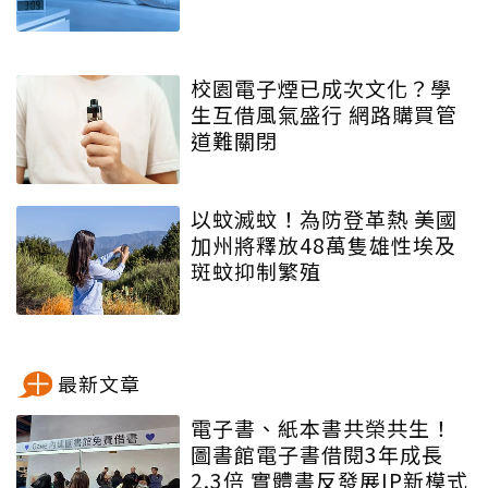
校園電子煙已成次文化？學
生互借風氣盛行 網路購買管
道難關閉
以蚊滅蚊！為防登革熱 美國
加州將釋放48萬隻雄性埃及
斑蚊抑制繁殖
最新文章
電子書、紙本書共榮共生！
圖書館電子書借閱3年成長
2.3倍 實體書反發展IP新模式