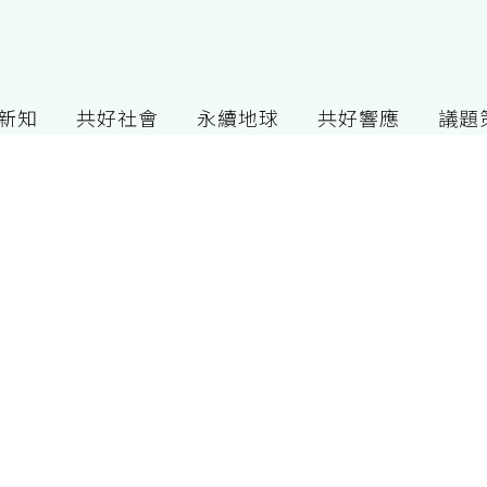
G新知
共好社會
永續地球
共好響應
議題