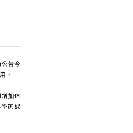
府公告今
用。
和增加休
科學家課