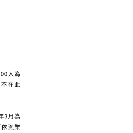
00人為
員不在此
年3月為
可依漁業