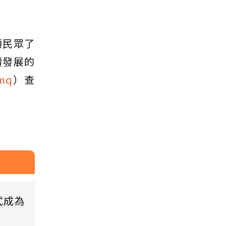
領民眾了
續發展的
Rmq
）查
式成為