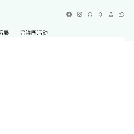
策展
倡議圈活動