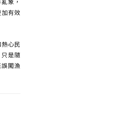
等亂象，
更加有效
和熱心民
。只是隨
至誤闖漁