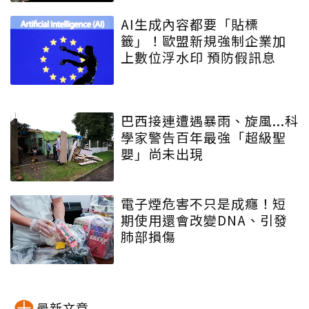
AI生成內容都要「貼標
籤」！歐盟新規強制企業加
上數位浮水印 預防假訊息
巴西接連遭遇暴雨、旋風...科
學家警告百年最強「超級聖
嬰」尚未出現
電子煙危害不只是成癮！短
期使用還會改變DNA、引發
肺部損傷
最新文章