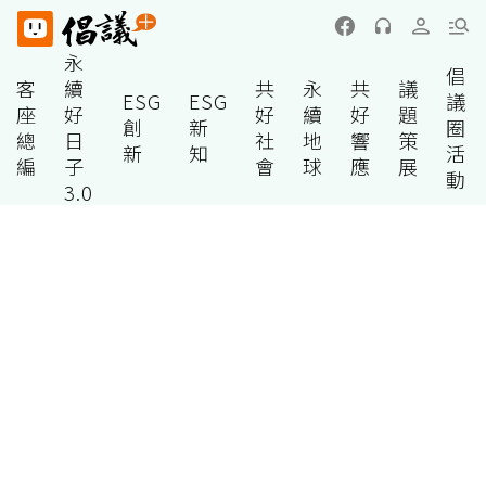
永
倡
客
續
共
永
共
議
ESG
ESG
議
座
好
好
續
好
題
創
新
圈
總
日
社
地
響
策
新
知
活
編
子
會
球
應
展
動
3.0