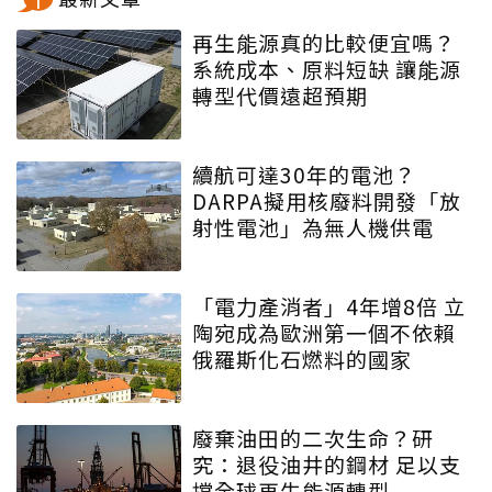
再生能源真的比較便宜嗎？
系統成本、原料短缺 讓能源
轉型代價遠超預期
續航可達30年的電池？
DARPA擬用核廢料開發「放
射性電池」為無人機供電
「電力產消者」4年增8倍 立
陶宛成為歐洲第一個不依賴
俄羅斯化石燃料的國家
廢棄油田的二次生命？研
究：退役油井的鋼材 足以支
撐全球再生能源轉型