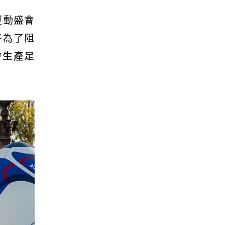
級運動盛會
平為了阻
會生產足