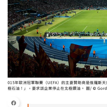
015年歐洲冠軍聯賽（UEFA）的主要贊助商是俄羅斯天然
極石油！」，要求該企業停止在北極鑽油。 圖/ © Gordon We