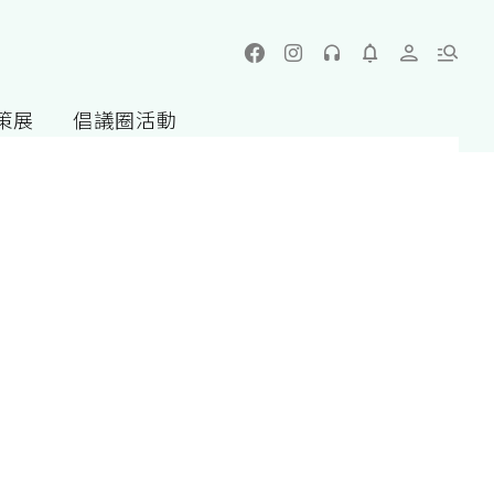
策展
倡議圈活動