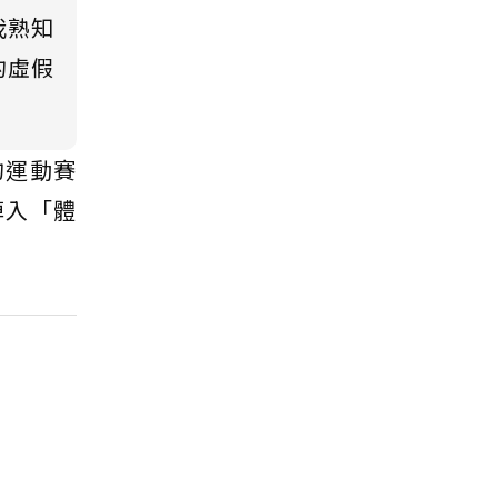
我熟知
的虛假
的運動賽
掉入「體