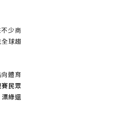
來不少商
注全球趨
指向體育
觀賽民眾
）漂綠還