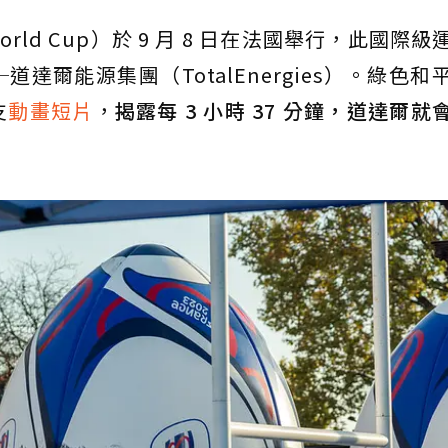
World Cup）於 9 月 8 日在法國舉行，此國際
爾能源集團（TotalEnergies）。綠色和
支
動畫短片
，
揭露每 3 小時 37 分鐘，道達爾就