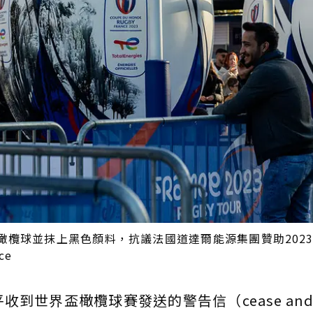
橄欖球並抹上黑色顏料，抗議法國道達爾能源集團贊助202
ce
世界盃橄欖球賽發送的警告信（cease and de