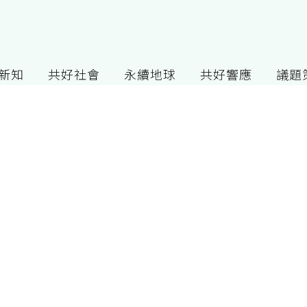
G新知
共好社會
永續地球
共好響應
議題