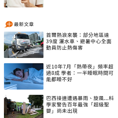
最新文章
首爾熱浪來襲：部分地區達
39度 灑水車、避暑中心全面
動員防止熱傷害
近10年7月「熱帶夜」頻率超
過8成 學者：一半睡眠時間可
能都睡不好
巴西接連遭遇暴雨、旋風...科
學家警告百年最強「超級聖
嬰」尚未出現