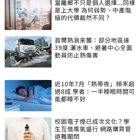
當離鄉不只是個人選擇...同樣
是上大學 為何弱勢、中產階
級的代價截然不同？
首爾熱浪來襲：部分地區達
39度 灑水車、避暑中心全面
動員防止熱傷害
近10年7月「熱帶夜」頻率超
過8成 學者：一半睡眠時間可
能都睡不好
校園電子煙已成次文化？學
生互借風氣盛行 網路購買管
道難關閉