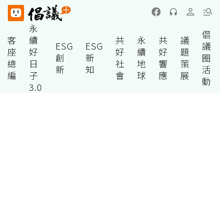
永
倡
客
續
共
永
共
議
ESG
ESG
議
座
好
好
續
好
題
創
新
圈
總
日
社
地
響
策
新
知
活
編
子
會
球
應
展
動
3.0