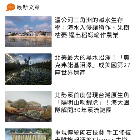
最新文章
湄公河三角洲的鹹水生存
學：海水入侵讓稻作、果樹
枯萎 逼出稻蝦輪作農業
北美最大的黑水沼澤！「奧
克弗諾基沼澤」成美國第27
座世界遺產
北勢溪首度發現台灣原生魚
「陽明山吻鰕虎」！海大團
隊解開30年溪流謎團
重現傳統砌石技藝 手工修復
泰雅族起源地Sbayan古道