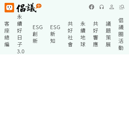
永
倡
客
續
共
永
共
議
ESG
ESG
議
座
好
好
續
好
題
創
新
圈
總
日
社
地
響
策
新
知
活
編
子
會
球
應
展
動
3.0