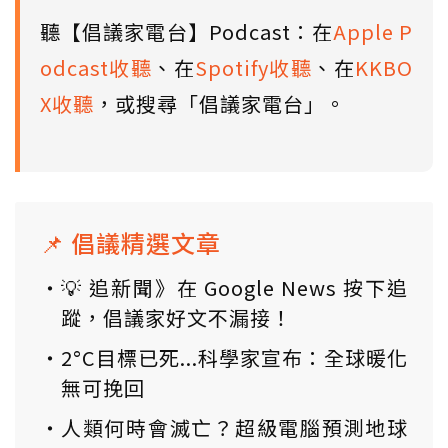
聽【倡議家電台】Podcast：在
Apple P
odcast收聽
、在
Spotify收聽
、在
KKBO
X收聽
，或搜尋「倡議家電台」。
📌 倡議精選文章
💡 追新聞》在 Google News 按下追
蹤，倡議家好文不漏接！
2°C目標已死...科學家宣布：全球暖化
無可挽回
人類何時會滅亡？超級電腦預測地球