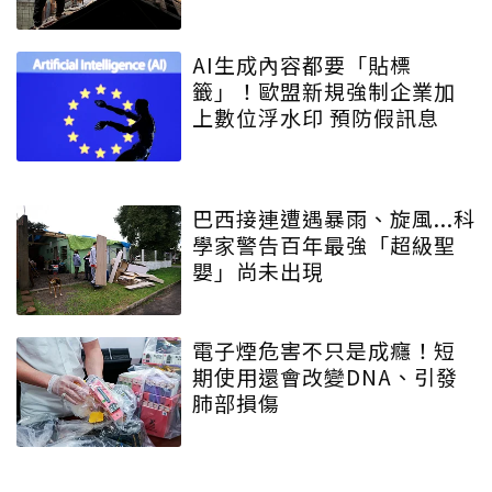
AI生成內容都要「貼標
籤」！歐盟新規強制企業加
上數位浮水印 預防假訊息
巴西接連遭遇暴雨、旋風...科
學家警告百年最強「超級聖
嬰」尚未出現
電子煙危害不只是成癮！短
期使用還會改變DNA、引發
肺部損傷