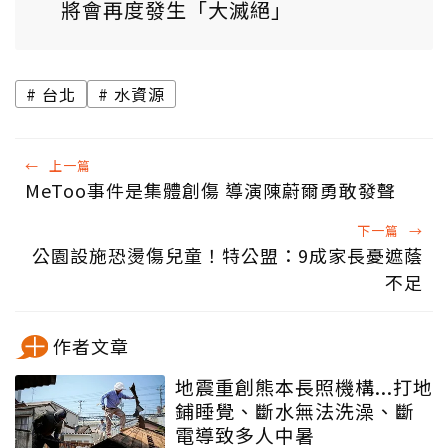
將會再度發生「大滅絕」
台北
水資源
←
上一篇
MeToo事件是集體創傷 導演陳蔚爾勇敢發聲
下一篇
→
公園設施恐燙傷兒童！特公盟：9成家長憂遮蔭
不足
作者文章
地震重創熊本長照機構...打地
鋪睡覺、斷水無法洗澡、斷
電導致多人中暑