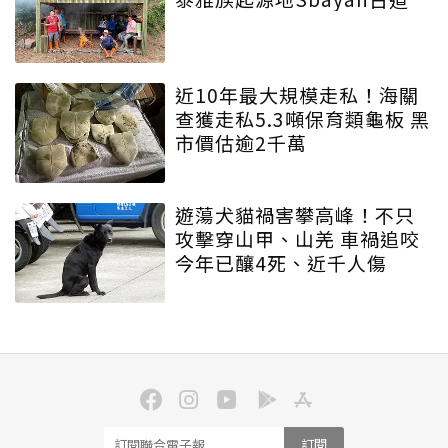
近10年最大規模走私！海關
查獲走私5.3噸保育類龜板 黑
市價估逾2千萬
遊蕩犬貓禍害攀高峰！不只
攻擊穿山甲、山羌 車禍追咬
今年已釀4死、近千人傷
訂閱