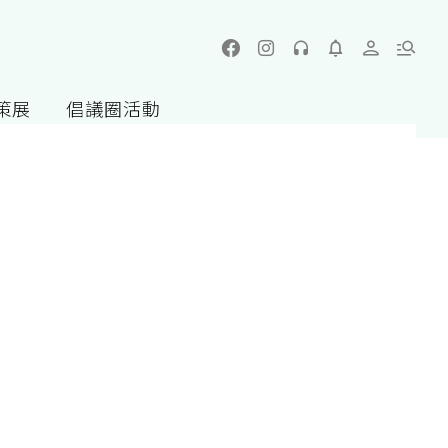
策展
倡議圈活動