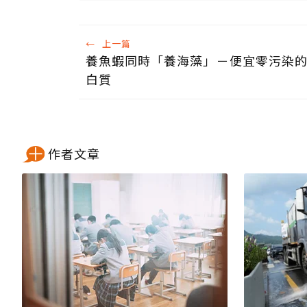
←
上一篇
養魚蝦同時「養海藻」－便宜零污染
白質
作者文章