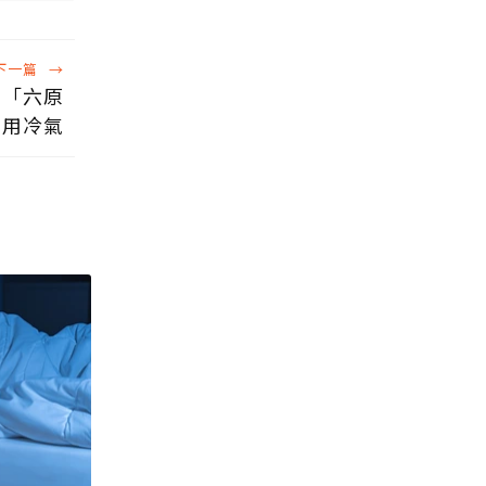
下一篇
→
：「六原
明用冷氣