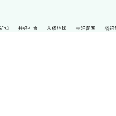
G新知
共好社會
永續地球
共好響應
議題