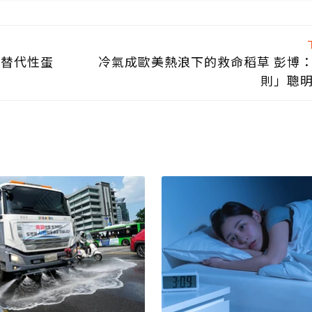
的替代性蛋
冷氣成歐美熱浪下的救命稻草 彭博
則」聰