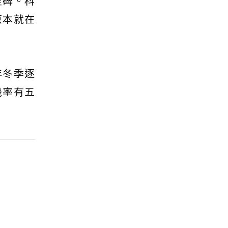
程碑。科
原本就在
年冬季逐
機率有五