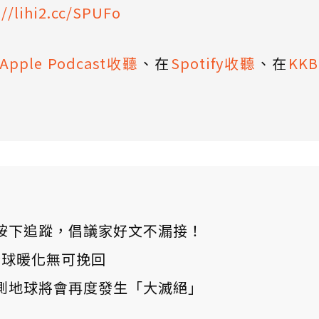
://lihi2.cc/SPUFo
Apple Podcast收聽
、在
Spotify收聽
、在
KK
ews 按下追蹤，倡議家好文不漏接！
：全球暖化無可挽回
測地球將會再度發生「大滅絕」