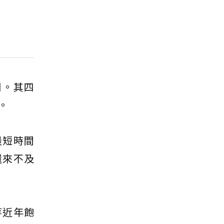
月。其四
。
最短時間
還來不及
等近年飽