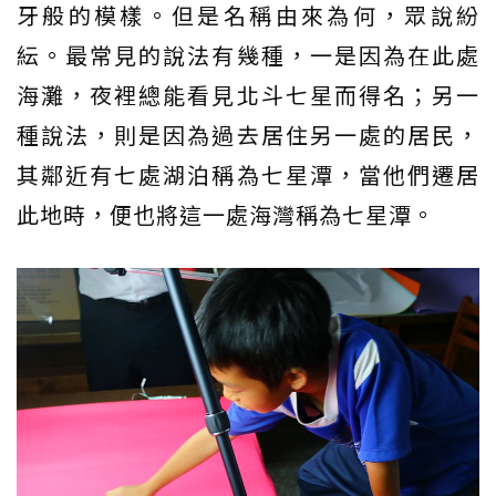
牙般的模樣。但是名稱由來為何，眾說紛
紜。最常見的說法有幾種，一是因為在此處
海灘，夜裡總能看見北斗七星而得名；另一
種說法，則是因為過去居住另一處的居民，
其鄰近有七處湖泊稱為七星潭，當他們遷居
此地時，便也將這一處海灣稱為七星潭。