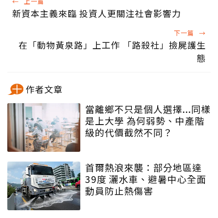
←
上一篇
新資本主義來臨 投資人更關注社會影響力
下一篇
→
在「動物黃泉路」上工作 「路殺社」撿屍護生
態
作者文章
當離鄉不只是個人選擇...同樣
是上大學 為何弱勢、中產階
級的代價截然不同？
首爾熱浪來襲：部分地區達
39度 灑水車、避暑中心全面
動員防止熱傷害