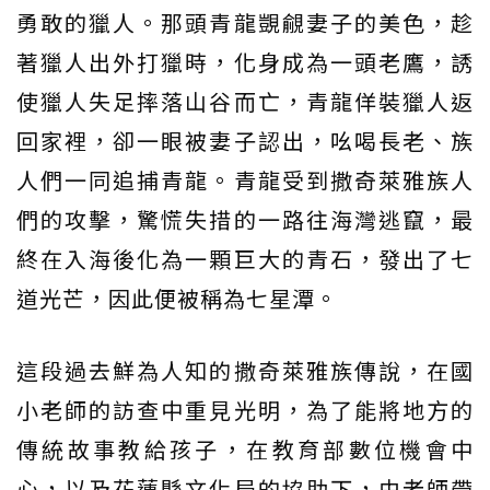
勇敢的獵人。那頭青龍覬覦妻子的美色，趁
著獵人出外打獵時，化身成為一頭老鷹，誘
使獵人失足摔落山谷而亡，青龍佯裝獵人返
回家裡，卻一眼被妻子認出，吆喝長老、族
人們一同追捕青龍。青龍受到撒奇萊雅族人
們的攻擊，驚慌失措的一路往海灣逃竄，最
終在入海後化為一顆巨大的青石，發出了七
道光芒，因此便被稱為七星潭。
這段過去鮮為人知的撒奇萊雅族傳說，在國
小老師的訪查中重見光明，為了能將地方的
傳統故事教給孩子，在教育部數位機會中
心，以及花蓮縣文化局的協助下，由老師帶