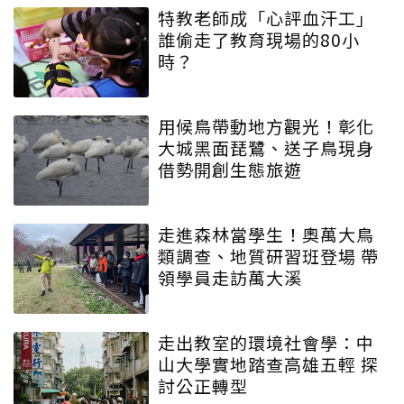
特教老師成「心評血汗工」
誰偷走了教育現場的80小
時？
用候鳥帶動地方觀光！彰化
大城黑面琵鷺、送子鳥現身
借勢開創生態旅遊
走進森林當學生！奧萬大鳥
類調查、地質研習班登場 帶
領學員走訪萬大溪
走出教室的環境社會學：中
山大學實地踏查高雄五輕 探
討公正轉型