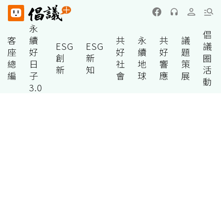
永
倡
客
續
共
永
共
議
ESG
ESG
議
座
好
好
續
好
題
創
新
圈
總
日
社
地
響
策
新
知
活
編
子
會
球
應
展
動
3.0