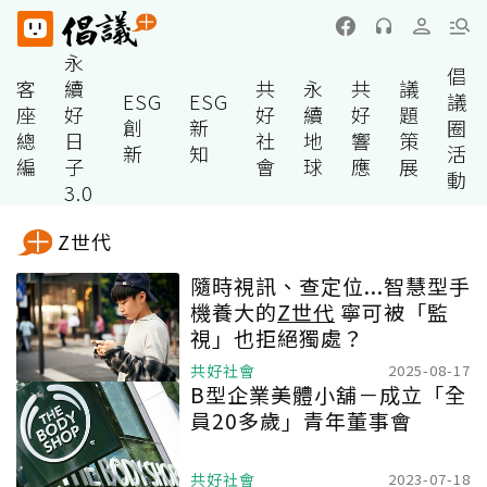
永
倡
客
續
共
永
共
議
ESG
ESG
議
座
好
好
續
好
題
創
新
圈
總
日
社
地
響
策
新
知
活
編
子
會
球
應
展
動
3.0
Z世代
隨時視訊、查定位...智慧型手
機養大的
Z世代
寧可被「監
視」也拒絕獨處？
共好社會
2025-08-17
B型企業美體小舖－成立「全
員20多歲」青年董事會
共好社會
2023-07-18