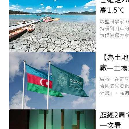
高1.5°C
歐盟科學家9
持續到明年的
氣候變遷方案
【為土地
廠—土壤
編按：在氣候
合國氣候變
倡議」，強調
歷經2周
一次看