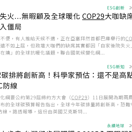
ESG創新
2
失火...無暇顧及全球暖化
COP29
大咖缺
入僵局
班不便，有人推給天候不適，正在亞塞拜然首都巴庫舉行的
CO
氣遠不如上屆，但政壇大咖們的缺席其實都因「自家後院失火
在燒」的全球抗暖化議題。聯合國氣候變化綱...
ESG新知
2
全球碳排將創新高！科學家預估：還不是高
℃防線
化綱要公約第29屆締約方大會（
COP29
）11日展開為期兩
公布的全球碳預算報告指出，全球今年碳排量將創新高，恐難
的防線。路透報導，這份由英國艾克斯特...
永續地球
2