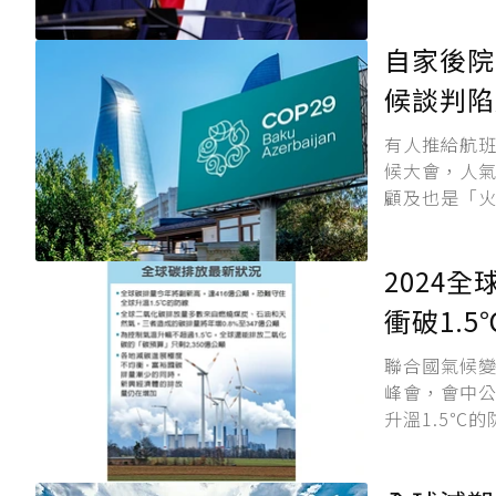
自家後院
候談判陷
有人推給航
候大會，人
顧及也是「火
2024
衝破1.5
聯合國氣候變
峰會，會中
升溫1.5℃