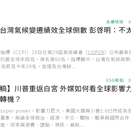
永續地球
2
台灣氣候變遷績效全球倒數 彭啓明：不
指標（CCPI）20日在第29屆氣候峰會（
COP29
）公布最新
仍居全球末段班，排名第60名。指標顯示，台灣在氣候政策
4名跌至今年39名，並提及台灣缺...
ESG新知
2
稿】川普重返白宮 外媒如何看全球影響
轉機？
uper power，影響力巨大，美國大選與川普2.0已然成為
羅萬象，無論全球政治、經濟、外交、關稅、戰爭與國際合作
造、效率與浪費、墮胎、移民、減稅...