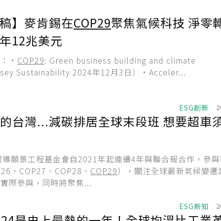
稿】麥肯錫在
COP29
聚焦氣候科技 淨零
年12兆美元
章：•
COP29
: Green business building and climate
sey Sustainability 2024年12月3日）•Acceler...
ESG創新
2
的台灣...減碳排居全球末段班 想要超車
報導願景工程基金會自2021年起連續4年與聯合報合作，參
26、COP27、COP28、
COP29
），關注全球最新氣候變遷
實際參與，同時將聚焦...
ESG新知
2
024是史上最熱的一年！全球均溫比工業