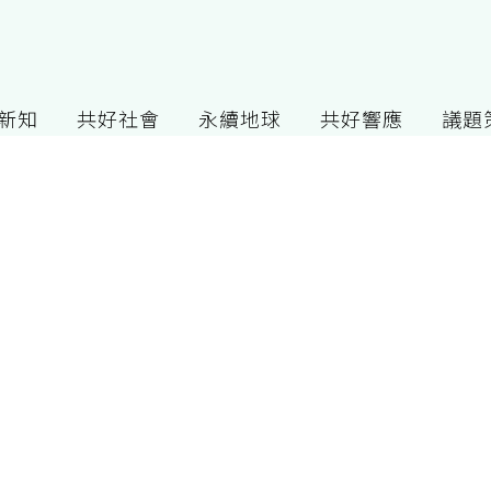
G新知
共好社會
永續地球
共好響應
議題