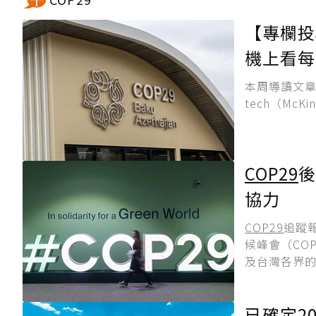
【專欄投
機上看每
本周導讀文
tech（McKin
COP29
後
協力
COP29
追蹤
候峰會（COP
及台灣各界的
已確定2