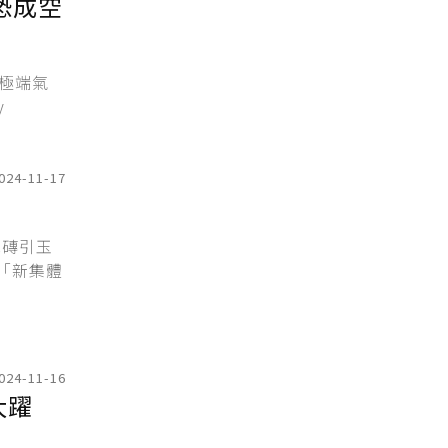
恐成空
陷極端氣
y
024-11-17
拋磚引玉
對「新集體
024-11-16
大躍