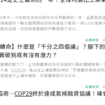
日表示，今年將成為有紀錄來全世界最熱的一年，且異常高
頭幾個月。聯合國兩周前的氣候會談才剛就一項3,000億美
達成協議，但卻被貧窮國家抨擊規模不足以...
永續地球
2
續命】什麼是「千分之四倡議」？腳下
黃碳到底有沒有潛力？
變遷的壓力下，土地與農業成為全球減碳行動的關鍵焦點。第
化大會（
COP29
）推出從土壤健康延伸的「巴庫農民與氣候和
透過提升土壤有機碳、改善農業耕作方式來...
永續地球
2
協商…
COP29
終於達成氣候融資協議！峰