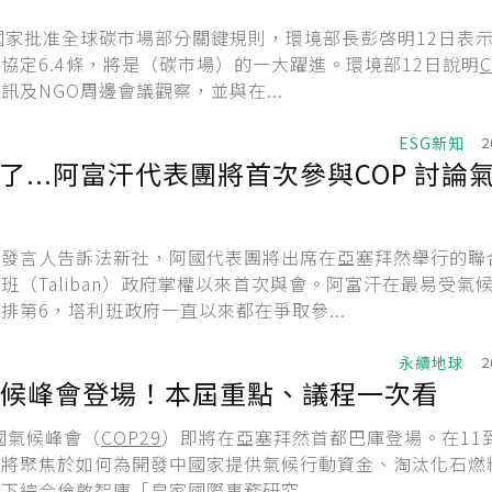
國家批准全球碳市場部分關鍵規則，環境部長彭啓明12日表
協定6.4條，將是（碳市場）的一大躍進。環境部12日說明
C
訊及NGO周邊會議觀察，並與在...
ESG新知
2
了...阿富汗代表團將首次參與COP 討論
部發言人告訴法新社，阿國代表團將出席在亞塞拜然舉行的聯
班（Taliban）政府掌權以來首次與會。阿富汗在最易受氣
排第6，塔利班政府一直以來都在爭取參...
永續地球
2
候峰會登場！本屆重點、議程一次看
合國氣候峰會（
COP29
）即將在亞塞拜然首都巴庫登場。在11到
其將聚焦於如何為開發中國家提供氣候行動資金、淘汰化石燃
下綜合倫敦智庫「皇家國際事務研究...