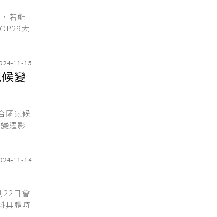
示，若能
OP29
大
024-11-15
氣候變
合國氣候
候變遷影
024-11-14
22日會
料具體時