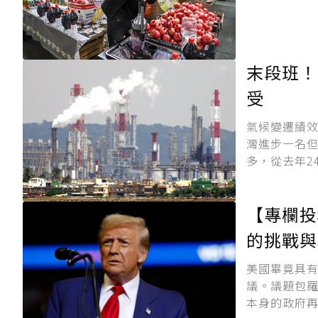
末段班！
受
氣候變遷績效
灣進步一名但
多，從去年2
【專欄投
的挑戰與
美國畢竟具有s
議。議題包
本身的政府再