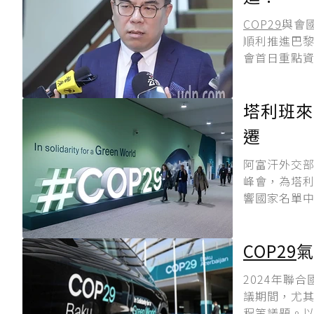
COP29
與會
順利推進巴黎
會首日重點資
塔利班來
遷
阿富汗外交
峰會，為塔利
響國家名單中
COP29
氣
2024年聯
議期間，尤
程等議題。以