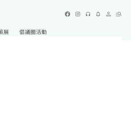
策展
倡議圈活動