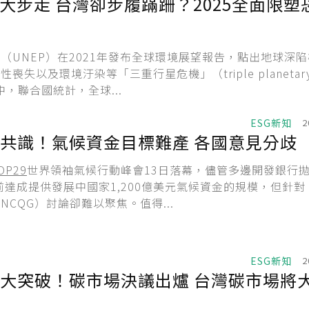
大步走 台灣卻步履蹣跚？2025全面限塑
（UNEP）在2021年發布全球環境展望報告，點出地球深
喪失以及環境汙染等「三重行星危機」（triple planetar
。其中，聯合國統計，全球...
ESG新知
2
共識！氣候資金目標難產 各國意見分歧
OP29
世界領袖氣候行動峰會13日落幕，儘管多邊開發銀行
年前達成提供發展中國家1,200億美元氣候資金的規模，但針
NCQG）討論卻難以聚焦。值得...
ESG新知
2
大突破！碳市場決議出爐 台灣碳市場將