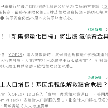
巴庫舉行的聯合國氣候變化綱要公約第29次締約方會議（
C
張協商，最終在期限過後2天達成氣候融資協議。路透社整理
● 氣候資金仍然不足本次氣候峰會核心...
ESG新知
2
數！「新集體量化目標」將出爐 氣候資金
峰會（
COP29
）進入倒數計時，氣候資金規模能否如預期達到
入密集討論。大會趕在21日凌晨提出新版草案文字，針對氣
卻未給出具體金額。歐盟氣候政策執委...
永續地球
2
上人口增長！基因編輯能解救糧食危機
峰會（
COP29
）19日進入「食物、農業和水資源日」，美國
om Vilsack）表達對人口膨脹的憂心，指全球人口將在很短
，氣候變遷將大大增加農業...