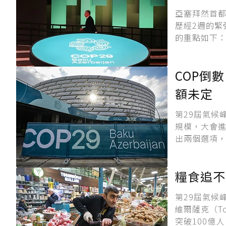
亞塞拜然首都
歷經2週的緊
的重點如下：
COP倒
額未定
第29屆氣候
規模，大會進
出兩個選項，
糧食追不
第29屆氣候
維爾薩克（T
突破100億人