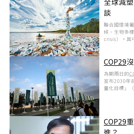
全球減塑
談
聯合國環境署
候、生物多樣性
crisis）
COP29
沒
為期兩日的
C
宣布2030
量化目標」（
COP29
重
進？