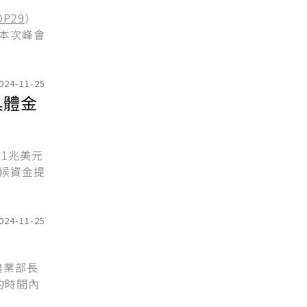
OP29
）
本次峰會
024-11-25
具體金
1兆美元
候資金提
024-11-25
？
農業部長
的時間內