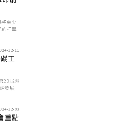
溫將至少
元的打擊
024-12-11
的碳工
29屆聯
諧發展
024-12-03
會重點