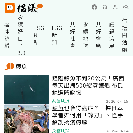
永
倡
客
續
共
永
共
議
ESG
ESG
議
座
好
好
續
好
題
創
新
圈
總
日
社
地
響
策
新
知
活
編
子
會
球
應
展
動
3.0
鯨魚
距離
鯨魚
不到20公尺！廣西
每天出海500艘賞鯨船 布氏
鯨遍體鱗傷
永續地球
2026-04-15
鯨魚
也會得癌症？一探日本
學者如何用「鯨刀」、怪手
解剖擱淺鯨豚
永續地球
2025-09-14