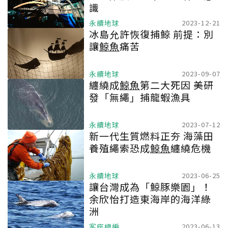
識
永續地球
2023-12-21
冰島允許恢復捕鯨 前提：別
讓
鯨魚
痛苦
永續地球
2023-09-07
纏繞成
鯨魚
第二大死因 美研
發「無繩」捕龍蝦漁具
永續地球
2023-07-12
新一代生質燃料正夯 海藻田
養殖繩索恐成
鯨魚
纏繞危機
永續地球
2023-06-25
讓台灣成為「鯨豚樂園」！
余欣怡打造東海岸的海洋綠
洲
客座總編
2023-06-13