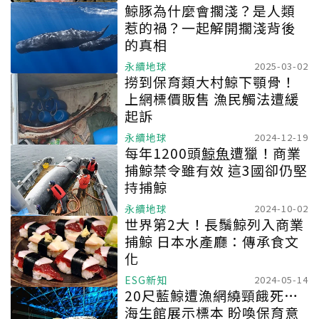
鯨豚為什麼會擱淺？是人類
惹的禍？一起解開擱淺背後
的真相
永續地球
2025-03-02
撈到保育類大村鯨下顎骨！
上網標價販售 漁民觸法遭緩
起訴
永續地球
2024-12-19
每年1200頭
鯨魚
遭獵！商業
捕鯨禁令雖有效 這3國卻仍堅
持捕鯨
永續地球
2024-10-02
世界第2大！長鬚鯨列入商業
捕鯨 日本水產廳：傳承食文
化
ESG新知
2024-05-14
20尺藍鯨遭漁網繞頸餓死…
海生館展示標本 盼喚保育意