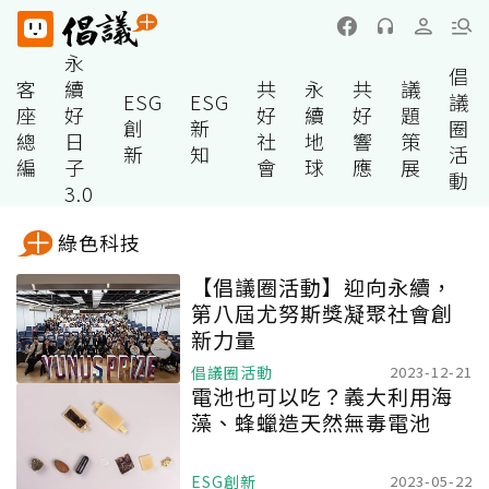
永
倡
客
續
共
永
共
議
ESG
ESG
議
座
好
好
續
好
題
創
新
圈
總
日
社
地
響
策
新
知
活
編
子
會
球
應
展
動
3.0
綠色科技
【倡議圈活動】迎向永續，
第八屆尤努斯獎凝聚社會創
新力量
倡議圈活動
2023-12-21
電池也可以吃？義大利用海
藻、蜂蠟造天然無毒電池
ESG創新
2023-05-22