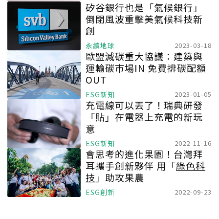
矽谷銀行也是「氣候銀行」
倒閉風波重擊美氣候科技新
創
永續地球
2023-03-18
歐盟減碳重大協議：建築與
運輸碳市場IN 免費排碳配額
OUT
ESG新知
2023-01-05
充電線可以丟了！瑞典研發
「貼」在電器上充電的新玩
意
ESG新知
2022-11-16
會思考的進化果園！台灣拜
耳攜手創新夥伴 用「
綠色科
技
」助攻果農
ESG創新
2022-09-23