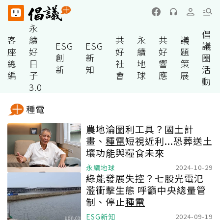
永
倡
客
續
共
永
共
議
ESG
ESG
議
座
好
好
續
好
題
創
新
圈
總
日
社
地
響
策
新
知
活
編
子
會
球
應
展
動
3.0
種電
農地淪圖利工具？國土計
畫、
種電
短視近利...恐葬送土
壤功能與糧食未來
永續地球
2024-10-29
綠能發展失控？七股光電氾
濫衝擊生態 呼籲中央總量管
制、停止
種電
ESG新知
2024-09-19