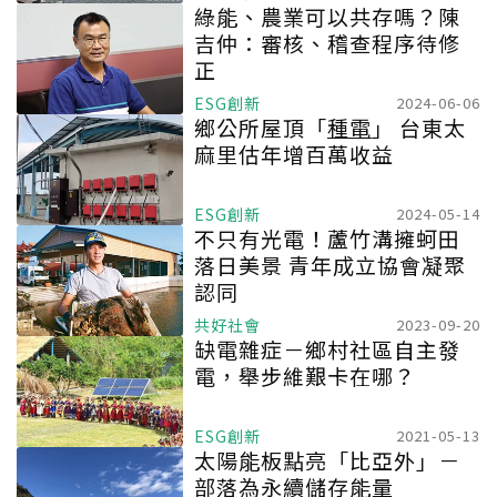
綠能、農業可以共存嗎？陳
吉仲：審核、稽查程序待修
正
ESG創新
2024-06-06
鄉公所屋頂「
種電
」 台東太
麻里估年增百萬收益
ESG創新
2024-05-14
不只有光電！蘆竹溝擁蚵田
落日美景 青年成立協會凝聚
認同
共好社會
2023-09-20
缺電雜症－鄉村社區自主發
電，舉步維艱卡在哪？
ESG創新
2021-05-13
太陽能板點亮「比亞外」－
部落為永續儲存能量