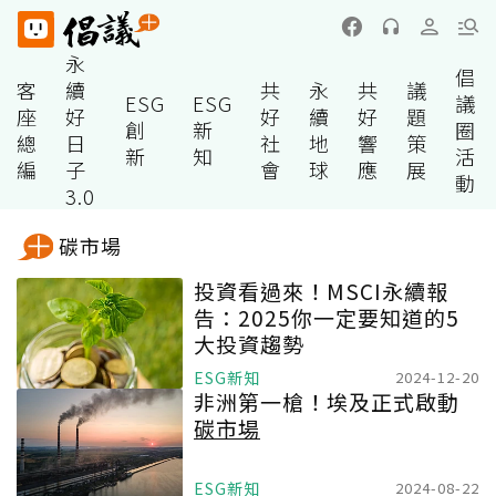
永
倡
客
續
共
永
共
議
ESG
ESG
議
座
好
好
續
好
題
創
新
圈
總
日
社
地
響
策
新
知
活
編
子
會
球
應
展
動
3.0
碳市場
投資看過來！MSCI永續報
告：2025你一定要知道的5
大投資趨勢
ESG新知
2024-12-20
非洲第一槍！埃及正式啟動
碳市場
ESG新知
2024-08-22