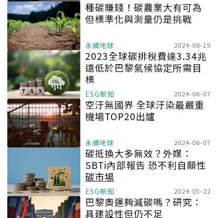
種碳賺錢！碳農業大有可為
但標準化與測量仍是挑戰
永續地球
2024-08-19
2023全球碳排稅費達3.34兆
遠低於巴黎氣候協定所需目
標
ESG新知
2024-06-07
空汙無國界 全球汙染最嚴重
機場TOP20出爐
永續地球
2024-06-07
碳抵換大多無效？外媒：
SBTi內部報告 恐不利自願性
碳市場
ESG新知
2024-05-22
巴黎奧運夠減碳嗎？研究：
具建設性但仍不足