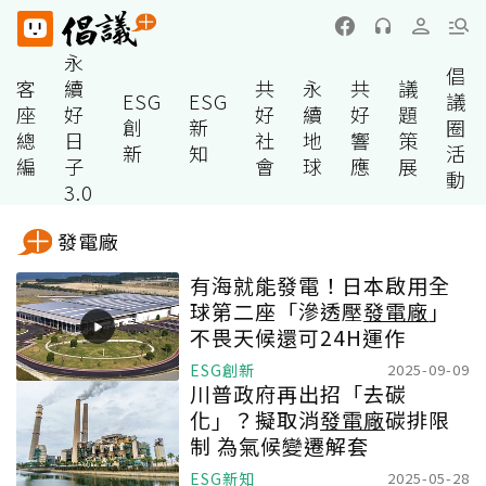
永
倡
客
續
共
永
共
議
ESG
ESG
議
座
好
好
續
好
題
創
新
圈
總
日
社
地
響
策
新
知
活
編
子
會
球
應
展
動
3.0
發電廠
有海就能發電！日本啟用全
球第二座「滲透壓
發電廠
」
不畏天候還可24H運作
ESG創新
2025-09-09
川普政府再出招「去碳
化」？擬取消
發電廠
碳排限
制 為氣候變遷解套
ESG新知
2025-05-28