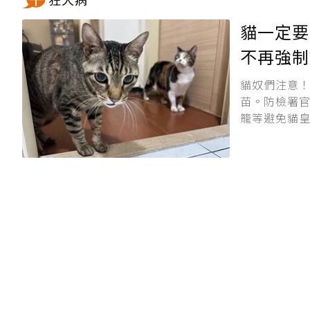
貓一定要
不再強制
貓奴們注意！
苗。防檢署
籠等避免貓