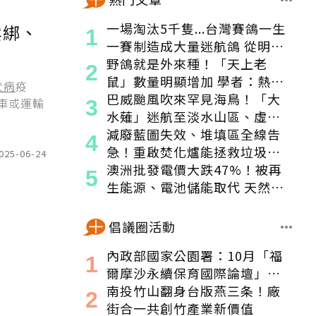
一場淘汰5千隻...台灣賽鴿一生
鬆綁、
一賽制造成大量迷航鴿 從明星
變都市「老鼠」
野鴿就是外來種！「天上老
鼠」數量明顯增加 學者：熱區
犬病
疫
食物來源穩定
巴威颱風吹來罕見海鳥！「大
車或運輸
水薙」迷航至淡水山區、虛弱
獲救
減廢藍圖失效、堆填區全線告
急！重啟焚化爐能拯救垃圾危
025-06-24
機嗎？
澳洲批發電價大跌47%！被再
生能源、電池儲能取代 天然氣
發電減少1/3
倡議圈活動
內政部國家公園署：10月「福
爾摩沙永續保育國際論壇」登
場！串聯跨界夥伴與低碳遊
南投竹山翻身台版燕三条！廠
程，向世界展現臺灣綠色實力
街合一共創竹產業新價值