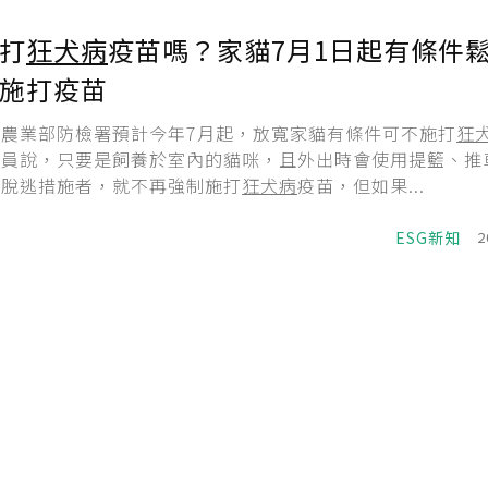
打
狂犬病
疫苗嗎？家貓7月1日起有條件
施打疫苗
農業部防檢署預計今年7月起，放寬家貓有條件可不施打
狂
官員說，只要是飼養於室內的貓咪，且外出時會使用提籃、推
皇脫逃措施者，就不再強制施打
狂犬病
疫苗，但如果...
ESG新知
2