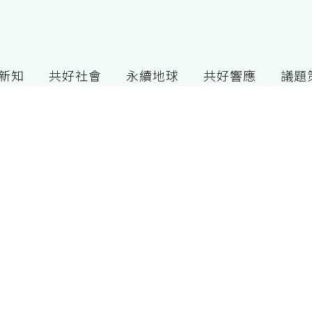
G新知
共好社會
永續地球
共好響應
議題