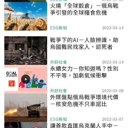
火燒「全球穀倉」－俄烏戰
爭引發的全球糧食危機
ESG新知
2022-03-14
戰爭下的AI－人臉辨識，助
烏國難民找家人、認死者
共好社會
2022-03-14
永續女力－你知道嗎？性別
不平等，加劇氣候衝擊
共好社會
2022-03-08
外媒盤點俄烏戰爭環境代價
－核安危機不只車諾比
ESG新知
2022-03-07
讓善款直匯
烏克蘭
人手中－