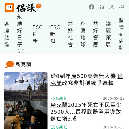
永
倡
客
續
共
永
共
議
ESG
ESG
議
座
好
好
續
好
題
創
新
圈
總
日
社
地
響
策
新
知
活
編
子
會
球
應
展
動
3.0
烏克蘭
從0到年產500萬架無人機
烏
克蘭
改寫非對稱戰爭邏輯
ESG新知
2026-05-29
烏克蘭
2025年死亡平民至少
2500人...長程武器濫用導致
傷亡增3成
ESG新知
2026-01-19