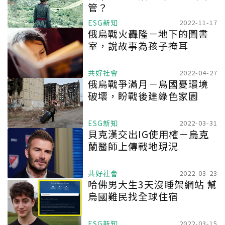
管？
ESG新知
2022-11-17
俄烏戰火轟隆－地下的圖書
室，說故事為孩子掩耳
共好社會
2022-04-27
俄烏戰爭滿月－烏國憂環境
破壞，盼戰後建綠色家園
ESG新知
2022-03-31
貝克漢交出IG使用權－
烏克
蘭
醫師上傳戰地現況
共好社會
2022-03-23
哈佛男大生3天沒睡架網站 幫
烏國難民找全球住宿
ESG新知
2022-03-15