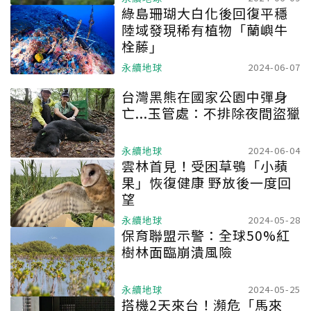
綠島珊瑚大白化後回復平穩
陸域發現稀有植物「蘭嶼牛
栓藤」
永續地球
2024-06-07
台灣黑熊在國家公園中彈身
亡...玉管處：不排除夜間盜獵
永續地球
2024-06-04
雲林首見！受困草鴞「小蘋
果」恢復健康 野放後一度回
望
永續地球
2024-05-28
保育聯盟示警：全球50%紅
樹林面臨崩潰風險
永續地球
2024-05-25
搭機2天來台！瀕危「馬來