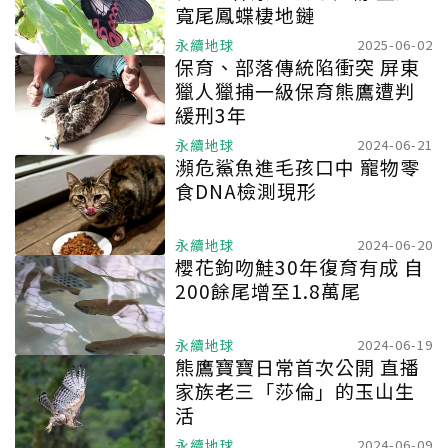
寬尾鳳蝶棲地鏈
永續地球
2025-06-02
保育、部落傳統陷衝突 屏東
獵人獵捕一級保育熊鷹遭判
緩刑3年
永續地球
2024-06-21
瀕危鯊魚進毛孩口中 寵物零
食DNA檢測現形
永續地球
2024-06-20
櫻花鉤吻鮭30年復育有成 自
200餘尾增至1.8萬尾
永續地球
2024-06-19
熊鷹寶寶日常首次公開 直播
家族老三「莎倫」的玉山生
活
永續地球
2024-06-09