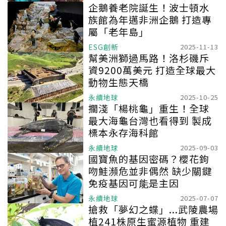
企鵝養老院誕生！波士頓水
族館為年邁非洲企鵝 打造專
屬「老年島」
ESG創新
2025-11-13
幫美洲獅過馬路！洛杉磯斥
資9200萬美元 打造全球最大
動物生態天橋
永續地球
2025-10-25
擱淺「楊桃龜」重生！全球
最大海龜台灣也看得到 製成
標本永存海科館
永續地球
2025-09-03
國寶魚的基因密碼？櫻花鉤
吻鮭瀕危並非偶然 缺少關鍵
免疫基因可能是主因
永續地球
2025-07-07
搶救「夢幻之蝶」...武陵農場
植241株原生蜜源植物 重建