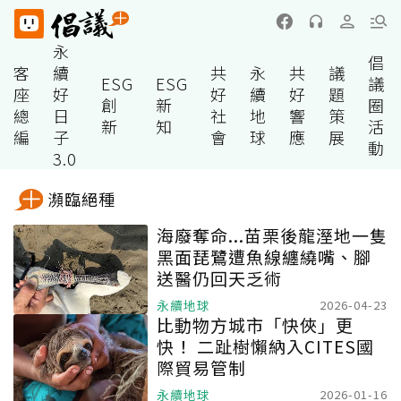
永
倡
客
續
共
永
共
議
ESG
ESG
議
座
好
好
續
好
題
創
新
圈
總
日
社
地
響
策
新
知
活
編
子
會
球
應
展
動
3.0
瀕臨絕種
海廢奪命...苗栗後龍溼地一隻
黑面琵鷺遭魚線纏繞嘴、腳
送醫仍回天乏術
永續地球
2026-04-23
比動物方城市「快俠」更
快！ 二趾樹懶納入CITES國
際貿易管制
永續地球
2026-01-16