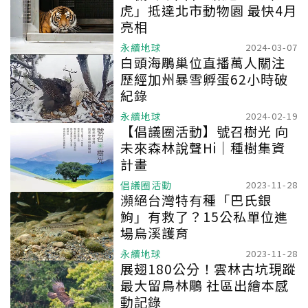
虎」抵達北市動物園 最快4月
亮相
永續地球
2024-03-07
白頭海鵰巢位直播萬人關注
歷經加州暴雪孵蛋62小時破
紀錄
永續地球
2024-02-19
【倡議圈活動】號召樹光 向
未來森林說聲Hi｜種樹集資
計畫
倡議圈活動
2023-11-28
瀕絕台灣特有種「巴氏銀
鮈」有救了？15公私單位進
場烏溪護育
永續地球
2023-11-28
展翅180公分！雲林古坑現蹤
最大留鳥林鵰 社區出繪本感
動記錄