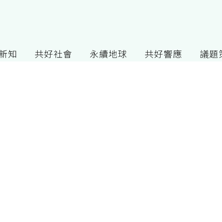
G新知
共好社會
永續地球
共好響應
議題