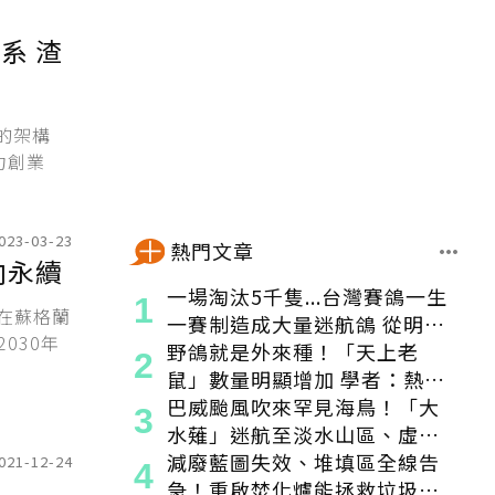
 渣
畫的架構
力創業
023-03-23
熱門文章
向永續
一場淘汰5千隻...台灣賽鴿一生
月在蘇格蘭
一賽制造成大量迷航鴿 從明星
030年
變都市「老鼠」
野鴿就是外來種！「天上老
鼠」數量明顯增加 學者：熱區
食物來源穩定
巴威颱風吹來罕見海鳥！「大
水薙」迷航至淡水山區、虛弱
獲救
減廢藍圖失效、堆填區全線告
021-12-24
急！重啟焚化爐能拯救垃圾危