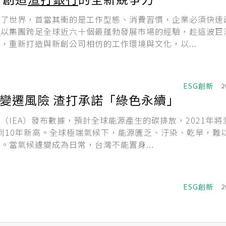
變了世界，首當其衝的是工作型態、消費習慣，企業必須快速
行
以集團跨足全球近六十個最蓬勃發展市場的經驗，趁這波巨
，重新打造與新創公司相仿的工作環境與文化，以...
ESG創新
2
變遷風險 渣打承諾「綠色永續」
（IEA）發布數據，預計全球能源產生的碳排放，2021年將
到10年新高。全球極端氣候下，能源匱乏、汙染、乾旱，難
。當氣候遽變成為日常，台灣不能置身...
ESG創新
2