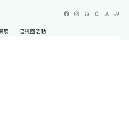
策展
倡議圈活動