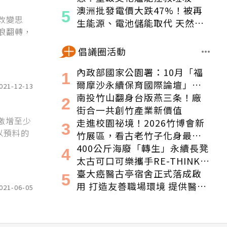
機嗎？
澳洲批發電價大跌47%！被再
改變思
生能源、電池儲能取代 天然氣
浪翻轉，
發電減少1/3
倡議圈活動
內政部國家公園署：10月「福
爾摩沙永續保育國際論壇」登
021-12-13
場！串聯跨界夥伴與低碳遊
南投竹山翻身台版燕三条！廠
程，向世界展現臺灣綠色實力
街合一共創竹產業新價值
激增至少
走進校園祕境！2026竹博會新
以預料的
竹展區，看古老竹子化身最潮
的未來空間
400公斤海廢「轉生」永續長凳
太古可口可樂攜手RE-THINK打
造「海洋垃園」特展
臺大癌醫古亭宿舍正式落成啟
用 打造友善職場環境 提供醫護
021-06-05
續航量能 特此感謝永齡永愛・
守護為生命守護的人