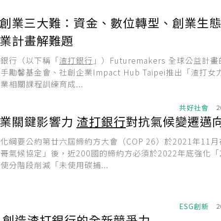
創業三大難：資金、數位轉型、創業生態系
業計畫解難題
業銀行（以下稱「
渣打銀行
」）Futuremakers 全球公益計
勵馨基金會、社創企業Impact Hub Taipei推出「渣打女
業相關課程訓練育成...
共好社會
2
融業關鍵影響力
渣打銀行
對抗氣候變遷邁
化綱要公約第廿六屆締約方大會（COP 26）於2021年11
哥氣候協定」後，近200國的締約方必須於2022年底強化「2
使分階段削減「未使用碳捕...
ESG創新
2
 創造
渣打銀行
的全新競爭力