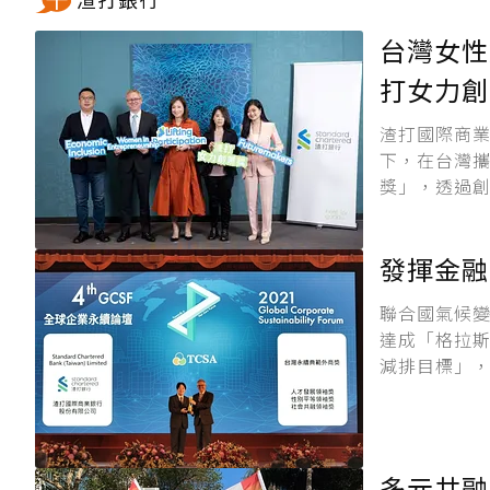
台灣女性
打女力創
渣打國際商
下，在台灣攜手
獎」，透過創
發揮金
聯合國氣候變
達成「格拉斯
減排目標」，
多元共融