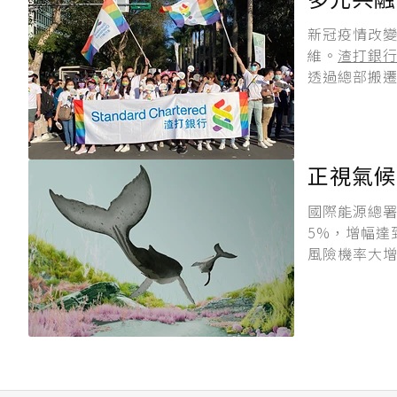
新冠疫情改
維。
渣打銀
透過總部搬遷
正視氣候
國際能源總署
5%，增幅達
風險機率大增