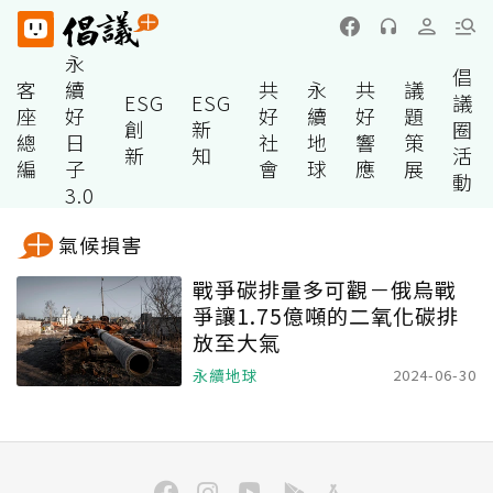
永
倡
客
續
共
永
共
議
ESG
ESG
議
座
好
好
續
好
題
創
新
圈
總
日
社
地
響
策
新
知
活
編
子
會
球
應
展
動
3.0
氣候損害
戰爭碳排量多可觀－俄烏戰
爭讓1.75億噸的二氧化碳排
放至大氣
永續地球
2024-06-30