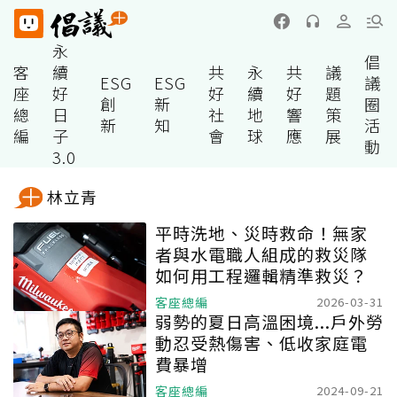
永
倡
客
續
共
永
共
議
ESG
ESG
議
座
好
好
續
好
題
創
新
圈
總
日
社
地
響
策
新
知
活
編
子
會
球
應
展
動
3.0
林立青
平時洗地、災時救命！無家
者與水電職人組成的救災隊
如何用工程邏輯精準救災？
客座總編
2026-03-31
弱勢的夏日高溫困境...戶外勞
動忍受熱傷害、低收家庭電
費暴增
客座總編
2024-09-21