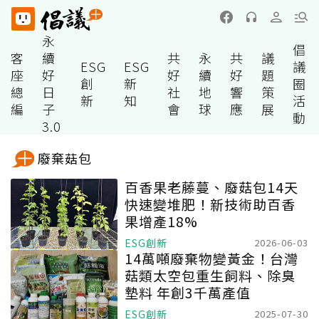
永
倡
客
續
共
永
共
議
ESG
ESG
議
座
好
好
續
好
題
創
新
圈
總
日
社
地
響
策
新
知
活
編
子
會
球
應
展
動
3.0
廢棄菇包
百香果老藤蔓、廢菇包14天
快速變堆肥！新技術助百香
果增產18%
ESG創新
2026-06-03
14萬噸廢棄物變黃金！台灣
菇類太空包重生飼料、除臭
墊料 年創3千萬產值
ESG創新
2025-07-30