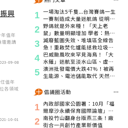
一場淘汰5千隻...台灣賽鴿一生
域振興
一賽制造成大量迷航鴿 從明星
變都市「老鼠」
野鴿就是外來種！「天上老
鼠」數量明顯增加 學者：熱區
今年值年
食物來源穩定
減廢藍圖失效、堆填區全線告
論壇邀請
急！重啟焚化爐能拯救垃圾危
機嗎？
巴威颱風吹來罕見海鳥！「大
水薙」迷航至淡水山區、虛弱
023-09-08
獲救
澳洲批發電價大跌47%！被再
生能源、電池儲能取代 天然氣
擔任值年
發電減少1/3
位各領域
倡議圈活動
內政部國家公園署：10月「福
爾摩沙永續保育國際論壇」登
場！串聯跨界夥伴與低碳遊
南投竹山翻身台版燕三条！廠
021-10-01
程，向世界展現臺灣綠色實力
街合一共創竹產業新價值