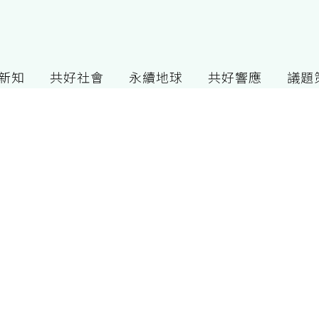
G新知
共好社會
永續地球
共好響應
議題