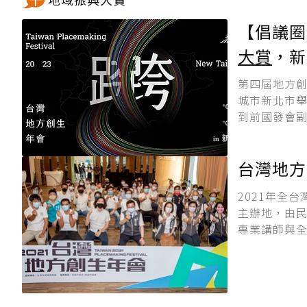
【倡議圈
大賞
，新
第四屆地方
城市新北市舉
到前國發會副
台灣地方
2021年全
主辦地，由民
專業講師與全台