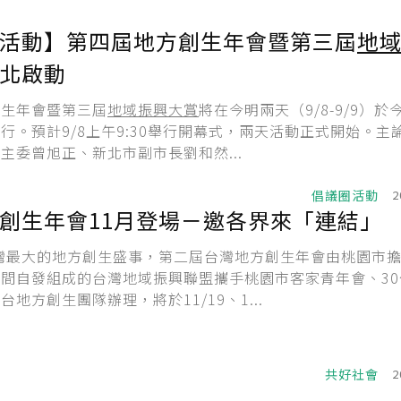
活動】第四屆地方創生年會暨第三屆
地
北啟動
創生年會暨第三屆
地域振興大賞
將在今明兩天（9/8-9/9）於
行。預計9/8上午9:30舉行開幕式，兩天活動正式開始。主
主委曾旭正、新北市副市長劉和然...
倡議圈活動
2
創生年會11月登場－邀各界來「連結」
台灣最大的地方創生盛事，第二屆台灣地方創生年會由桃園市
間自發組成的台灣地域振興聯盟攜手桃園市客家青年會、30
地方創生團隊辦理，將於11/19、1...
共好社會
2