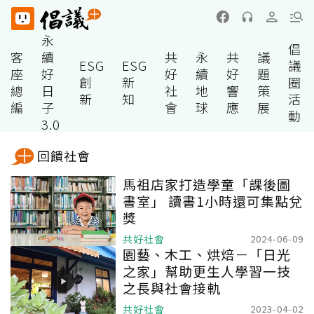
永
倡
客
續
共
永
共
議
ESG
ESG
議
座
好
好
續
好
題
創
新
圈
總
日
社
地
響
策
新
知
活
編
子
會
球
應
展
動
3.0
回饋社會
馬祖店家打造學童「課後圖
書室」 讀書1小時還可集點兌
獎
共好社會
2024-06-09
園藝、木工、烘焙－「日光
之家」幫助更生人學習一技
之長與社會接軌
共好社會
2023-04-02