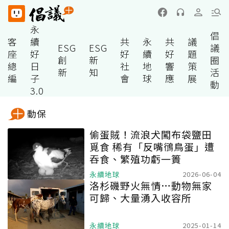
永
倡
客
續
共
永
共
議
ESG
ESG
議
座
好
好
續
好
題
創
新
圈
總
日
社
地
響
策
新
知
活
編
子
會
球
應
展
動
3.0
動保
偷蛋賊！流浪犬闖布袋鹽田
覓食 稀有「反嘴鴴鳥蛋」遭
吞食、繁殖功虧一簣
永續地球
2026-06-04
洛杉磯野火無情…動物無家
可歸、大量湧入收容所
永續地球
2025-01-14