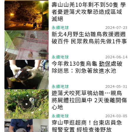
壽山山羌10年剩不到50隻 學
者憂遊蕩犬攻擊恐造成區域
滅絕
永續地球
2024-07-23
新北4月野生幼雛鳥救援週週
破百件 民眾救鳥前先做1件事
永續地球
2024-06-14
今年救130隻烏龜
動保
處破
除迷思：別急著放進水池
永續地球
2024-05-31
遊蕩犬咬死草鴞幼雛…親鳥
將屍體拉回巢中 2天後離開傷
心地
永續地球
2024-03-05
穿山甲逛超商！台東店員急
報警安置 經檢查後野放