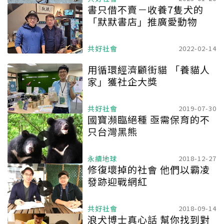
書只借不賣－收養7隻犬的
「默默書店」推廣愛動物
共好社會
2022-02-14
用循環經濟顧街貓 「養貓人
家」獲社企大獎
共好社會
2019-07-30
國寶瀕臨絕種 亟需保育的不
只台灣黑熊
永續地球
2018-12-27
修復壞掉的社會 他們以霸凌
發跡迎戰網紅
共好社會
2018-09-14
浪犬博士真心話 幫你找到對