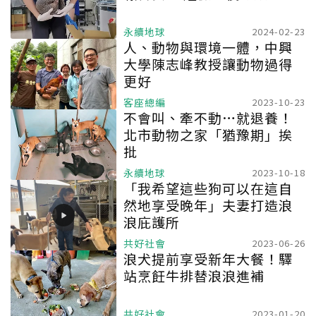
永續地球
2024-02-23
人、動物與環境一體，中興
大學陳志峰教授讓動物過得
更好
客座總編
2023-10-23
不會叫、牽不動…就退養！
北市動物之家「猶豫期」挨
批
永續地球
2023-10-18
「我希望這些狗可以在這自
然地享受晚年」夫妻打造浪
浪庇護所
共好社會
2023-06-26
浪犬提前享受新年大餐！驛
站烹飪牛排替浪浪進補
共好社會
2023-01-20