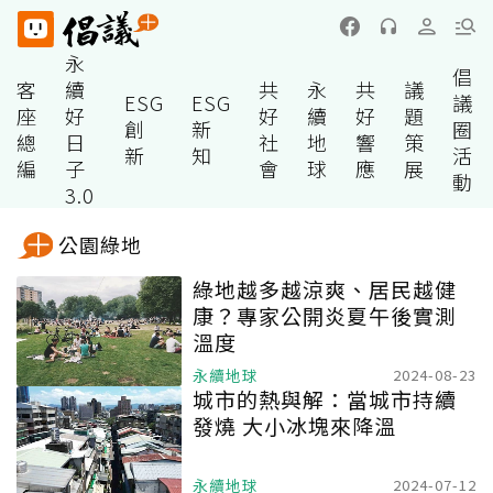
永
倡
客
續
共
永
共
議
ESG
ESG
議
座
好
好
續
好
題
創
新
圈
總
日
社
地
響
策
新
知
活
編
子
會
球
應
展
動
3.0
公園綠地
綠地越多越涼爽、居民越健
康？專家公開炎夏午後實測
溫度
永續地球
2024-08-23
城市的熱與解：當城市持續
發燒 大小冰塊來降溫
永續地球
2024-07-12