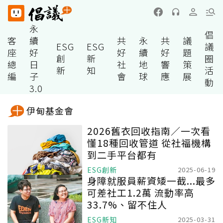
永
倡
客
續
共
永
共
議
ESG
ESG
議
座
好
好
續
好
題
創
新
圈
總
日
社
地
響
策
新
知
活
編
子
會
球
應
展
動
3.0
伊甸基金會
2026舊衣回收指南／一次看
懂18種回收管道 從社福機構
到二手平台都有
ESG創新
2025-06-19
身障就服員薪資矮一截...最多
可差社工1.2萬 流動率高
33.7%、留不住人
ESG新知
2025-03-31