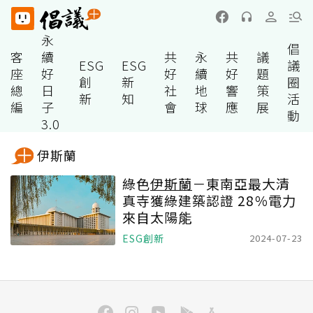
永
倡
客
續
共
永
共
議
ESG
ESG
議
座
好
好
續
好
題
創
新
圈
總
日
社
地
響
策
新
知
活
編
子
會
球
應
展
動
3.0
伊斯蘭
綠色
伊斯蘭
－東南亞最大清
真寺獲綠建築認證 28％電力
來自太陽能
ESG創新
2024-07-23